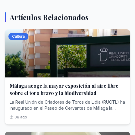
Artículos Relacionados
Cultura
Málaga acoge la mayor exposición al aire libre
sobre el toro bravo y la biodiversidad
La Real Unión de Criadores de Toros de Lidia (RUCTL) ha
inaugurado en el Paseo de Cervantes de Málaga la
exposición itinerante «Toro Bravo, guardián de la
08 ago
biodiversidad» , una propuesta cultural y divulgativa,
impulsada por la Diputación Provincial de Málaga dentro
de la programación del 150 aniversario de la Plaza de