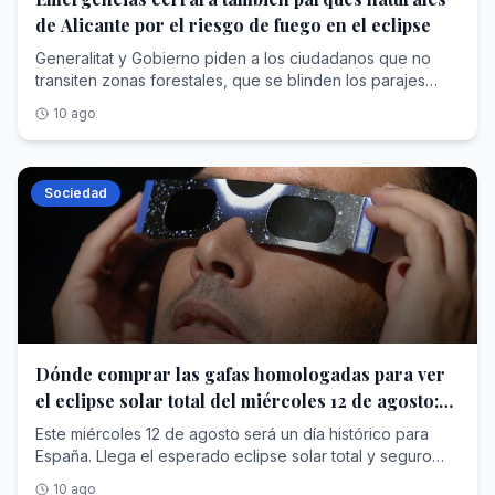
de Alicante por el riesgo de fuego en el eclipse
Generalitat y Gobierno piden a los ciudadanos que no
transiten zonas forestales, que se blinden los parajes
protegidos y prudencia pues esperan más de dos horas
10 ago
de retraso y “colaspsos” en las carreteras
Sociedad
Dónde comprar las gafas homologadas para ver
el eclipse solar total del miércoles 12 de agosto:
supermercados y tiendas donde comprarlas
Este miércoles 12 de agosto será un día histórico para
España. Llega el esperado eclipse solar total y seguro
que la mayoría de los interesados ya tienen muy
10 ago