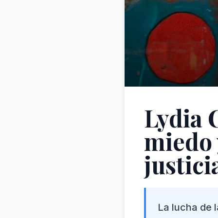
Lydia 
miedo y
justici
La lucha de l