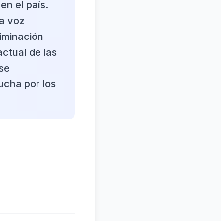
n el país.
na voz
riminación
actual de las
 se
ucha por los