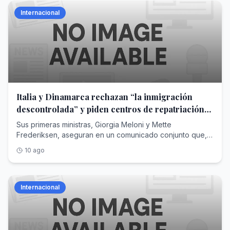
Internacional
Italia y Dinamarca rechazan “la inmigración
descontrolada” y piden centros de repatriación
en terceros países
Sus primeras ministras, Giorgia Meloni y Mette
Frederiksen, aseguran en un comunicado conjunto que,
pese a sus diferencias políticas, les une su “deseo de
10 ago
defender Europa”
Internacional