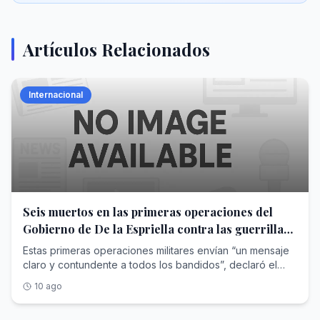
Artículos Relacionados
Internacional
Seis muertos en las primeras operaciones del
Gobierno de De la Espriella contra las guerrillas
y el narcotráfico en Colombia
Estas primeras operaciones militares envían “un mensaje
claro y contundente a todos los bandidos”, declaró el
jefe del Estado en un comunicado
10 ago