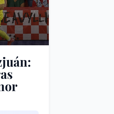
zjuán:
ras
nor