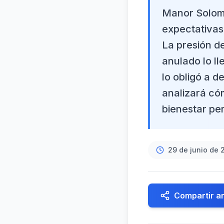
Manor Solomon
expectativas,
La presión de
anulado lo l
lo obligó a d
analizará cóm
bienestar per
29 de junio de 
Compartir ar