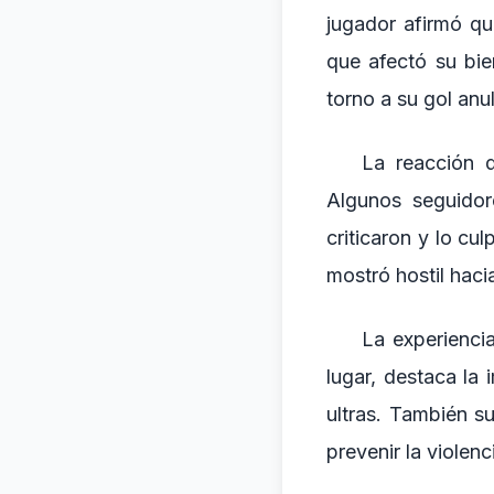
jugador afirmó que
que afectó su bie
torno a su gol anu
La reacción d
Algunos seguidore
criticaron y lo cul
mostró hostil haci
La experienci
lugar, destaca la
ultras. También s
prevenir la violenc