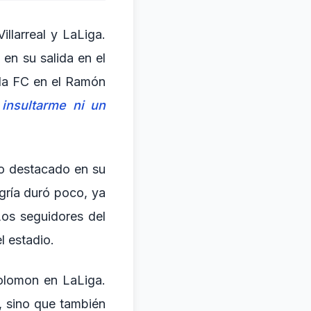
llarreal y LaLiga.
en su salida en el
lla FC en el Ramón
 insultarme ni un
o destacado en su
egría duró poco, ya
Los seguidores del
l estadio.
Solomon en LaLiga.
s, sino que también