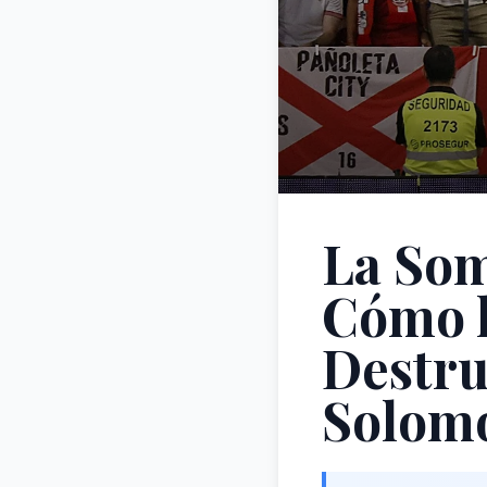
La Som
Cómo l
Destru
Solom