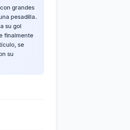
l con grandes
una pesadilla.
 a su gol
e finalmente
tículo, se
ron su