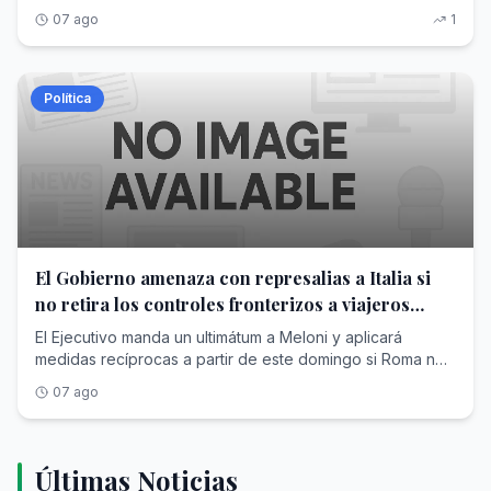
el país norteamericano
07 ago
1
Política
El Gobierno amenaza con represalias a Italia si
no retira los controles fronterizos a viajeros
procedentes de España
El Ejecutivo manda un ultimátum a Meloni y aplicará
medidas recíprocas a partir de este domingo si Roma no
acaba con las restricciones
07 ago
Últimas Noticias