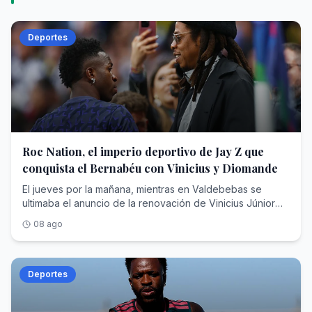
Deportes
Roc Nation, el imperio deportivo de Jay Z que
conquista el Bernabéu con Vinicius y Diomande
El jueves por la mañana, mientras en Valdebebas se ultimaba el anuncio de la renovación de Vinicius Júnior hasta el 30 de junio de 2032, un monovolumen negro abandonaba la concentración del RB Leipzig en Saalfelden (Austria) camino del aeropuerto. Dentro viajaba Yan Diomande , diecinueve años, rumbo a Madrid para cerrar un traspaso cifrado en unos 125 millones de euros fijos que, con las variables, podría escalar hasta los 140 y convertirse en el más caro de la historia del club blanco, por encima de los que se pagaron por Cristiano Ronaldo, Bellingham o Hazard. En apenas veinticuatro horas, el Real Madrid anunciaba el blindaje de su estrella y su nuevo fichaje récord.Dos operaciones, dos contratos de más de seis años y una sola autoría. Porque detrás de la nueva ficha de Vinicius —en torno a los 24 millones de euros brutos por temporada— y detrás del extremo marfileño que eligió el Bernabéu pese al cortejo del PSG y del Liverpool está la misma empresa: Roc Nation Sports , la agencia fundada por el rapero y magnate Shawn 'Jay-Z' Carter. Nunca una compañía nacida del hip hop había acumulado tanto poder en el vestuario más institucional del fútbol mundial.Para entender cómo un sello discográfico de Nueva York ha terminado condicionando el presente y el futuro deportivo del club de las quince Copas de Europa hay que recorrer trece años de estrategia empresarial: una venta forzosa en la NBA, un beisbolista arrebatado al agente más temido de América, un sueño brasileño frustrado que acabó resolviéndose comprando una agencia entera y un desembarco europeo que ha concluido donde concluyen todas las conquistas del fútbol: en Chamartín.Jay-Z: De Brooklyn a las grandes estrellasAntes de toparse con Florentino Pérez, Shawn Corey Carter (Brooklyn, 1969) ya había negociado con medio mundo. Criado en las viviendas sociales de Marcy Houses, fundó en 1995 su propio sello, Roc-A-Fella Records, porque ninguna discográfica quiso ficharle; en 2007 vendió su marca de ropa Rocawear por 204 millones de dólares; y en abril de 2008 creó Roc Nation , en alianza con el gigante de conciertos Live Nation, que puso sobre la mesa un contrato inicial de unos 150 millones. Aquello nació como discográfica y hoy es un conglomerado de representación de artistas y deportistas, editorial, cine y televisión, filantropía y moda. Forbes lo consagró en 2019 como el primer rapero milmillonario de la historia y hoy estima su fortuna entre los 2.500 y los 2.800 millones de dólares, un patrimonio en el que la música es ya casi una anécdota frente a operaciones como la firma del contrato con la NFL para producir el espectáculo del descanso de la Super Bowl.Durante un tiempo, el rapero tuvo una participación en los Brooklyn Nets que llegó a su fin en abril de 2013. La normativa de la NBA y de su sindicato de jugadores prohíbe que un propietario de franquicia ejerza a la vez de agente, de modo que Jay-Z tuvo que desprenderse de su parte de la franquicia neoyorquina, adquirida en 2004 por cerca de un millón de dólares: un paquete minúsculo, inferior al 1% y valorado en unos 350.000 dólares, pero de enorme carga simbólica, porque el rapero había sido el rostro de la mudanza de la franquicia de Nueva Jersey a Brooklyn y hasta había intervenido en el diseño de su identidad visual. Vendió para poder sentarse al otro lado de la mesa. En alianza con la agencia CAA (Creative Artists Agency)—con la que rompió relaciones años después— , su primera adquisición fue un golpe de efecto: Robinson Canó , jugador de los Yankees, abandonó a Scott Boras —el agente más temido del béisbol— para firmar con el sello del rapero. Meses después, Canó rubricaba con los Seattle Mariners un contrato de 240 millones de dólares y diez años, uno de los mayores de la historia de las Grandes Ligas. Le siguieron Kevin Durant (NBA)—cliente insignia de aquella primera época, antes de fundar años más tarde su propia firma—, Skylar Diggins (WNBA), Victor Cruz (NFL) o Geno Smith.El planteamiento era una enmienda a la totalidad del oficio. Frente a la vieja escuela europea del agente intermediario —el modelo de Jorge Mendes, que según Forbes ha llegado a manejar más de 950 millones de dólares en contratos activos con comisiones superiores a los 95—, Roc Nation importó la lógica del entretenimiento americano: gestión 360 grados, marca personal, moda, contenido audiovisual e impacto social. La adquisición de TFMHay un nombre que sobrevuela toda esta historia y que nunca llegó a formar parte de la agencia: Neymar . Cuando Roc Nation Sports echó a andar en 2013, ya se rumoreaba que fichar al entonces astro del Santos figuraba entre las máximas prioridades del rapero, que soñaba con convertirlo en el emblema global de su desembarco en el fútbol. No sucedió jamás. Una década después, Jay-Z resolvió el desengaño con una jugada de manual americano: si no puedes comprar la fruta, compra el huerto.El 7 de julio de 2023, Roc Nation Sports International anunció la adquisición de TFM Agency , la agencia de Sao Paulo que representaba a más de un centenar de futbolistas brasileños, rebautizada desde entonces como Roc Nation Sports Brazil. El importe quedó blindado bajo confidencialidad —se estima que fueron unos 450 millones de dólares—, pero el botín estaba en la cartera: Vinicius Júnior, Gabriel Martinelli y la siguiente hornada de perlas, con Endrick a la cabeza. De un plumazo, la nómina futbolística internacional de la casa se triplicó, de unos cuarenta a cerca de ciento veinte jugadores. «En términos de fútbol, Brasil es el centro de todo», proclamó Juan Perez —presidente de la división deportiva desde su nacimiento— al presentar la operación.Al frente quedó el hombre que lo había construido: Frederico Pena , fundador de TFM, que conservó acciones y asumió la presidencia de la filial brasileña junto a sus socios principales. Pena es el cazador de talento sudamericano por antonomasia: ató a Vinicius en su etapa de Flamengo, mucho antes del traspaso que lo llevó al Real Madrid en 2018, y repitió la fórmula con Endrick, amarrado antes de que el club blanco pagara al Palmeiras en torno a 60 millones por un chaval de dieciséis años. Jay-Z no persiguió la firma de Vinicius uno a uno, como persiguió en vano la de Neymar; adquirió directamente la sociedad que ya la custodiaba.La conquista del mercado europeoEl asalto al Viejo Continente tiene fecha y arquitecto. En septiembre de 2019, Roc Nation abrió oficina en Londres y puso al mando a Michael Yormark . La cartera europea creció a golpe de nombres: Kevin De Bruyne y Romelu Lukaku como buques insignia belgas, Axel Witsel, Jerome Boateng, Federico Dimarco, Tyrone Mings, los hermanos Reece y Lauren James o Marcus Rashford, captado en 2020. La propia agencia presume hoy de figurar entre las diez más importantes del fútbol mundial.El músculo americano completa el cuadro. En Estados Unidos, la casa gestiona a estrellas como LaMelo Ball en la NBA, el quarterback Kyler Murray o Saquon Barkley, campeón de la Super Bowl con Filadelfia. Según la última radiografía de Forbes sobre las agencias más valiosas de Norteamérica, Roc Nation Sports ocupa el séptimo puesto, con unos 2.140 millones de dólares en contratos deportivos activos bajo gestión, otros 510 millones en acuerdos extradeportivos , un techo de comisiones estimado en 218 millones y alrededor de 260 clientes. En España, sus hilos se cruzan en el Clásico: además de Vinicius y Endrick en el Real Madrid, representa a Marc Bernal, el prometedor mediocentro azulgrana que el Barcelona blindó hasta 2029 con una cláusula de 500 millones.Y en mayo de este año llegó el matiz que define la nueva era: los clubes ya no solo negocian contra Roc Nation; ahora también la contratan. La agencia, que ya promociona la marca de la Serie A italiana en Estados Unidos, anunció el pasado 14 de mayo una alianza estratégica con el Chelsea por la que asumirá el crecimiento de la marca del club londinense y su conexión con el público estadounidense, a caballo entre el fútbol, la música y la cultura pop, con camiseta de edición limitada firmada por DJ Khaled incluida. El cazador se ha hecho también guardabosques: la misma empresa que tensa a los clubes en los despachos es la que otros clubes pagan para seducir al aficionado del futuro.El colofón en el MadridY así se llega al verano de 2026, el de la doble exhibición de fuerza en Chamartín. La historia de Yan Diomande parece escrita para el modelo Roc Nation: hace apenas dos años jugaba en la academia DME de Daytona Beach, en Florida; el Leganés lo rescató para su filial, el Leipzig ejecutó su cláusula por 20 millones en julio de 2025 y el marfileño respondió con la mejor temporada de un debutante en la Bundesliga, doce goles y ocho asistencias, antes de brillar con Costa de Marfil en el Mundial. El chico de Abiyán, que creció idolatrando a Cristiano Ronaldo, eligió el Bernabéu. La renovación de Vinicius fue un pulso más largo y más áspero: más de dieciocho meses de tira y afloja en los que llegó a darse por imposible mientras la relación del brasileño con Xabi Alonso, despedido tras solo 34 partidos, siguiera condicionando el vestuario que ahora dirige José Mourinho . El club, fiel a su liturgia, mantuvo su cláusula intacta en los 1.000 millones. Y sobre la mesa planeó siempre la palanca perfecta: una supuesta oferta desde el fútbol saudí que hubiese cambiado el panorama deportivo.El madridismo reconocerá la escena. En 2013 y en 2016, Jorge Mendes protagonizó pulsos idénticos con Florentino Pérez para renovar a Cristiano Ronaldo con la exigencia de mantenerlo en la cima salarial del planeta —en la cual había ascendido Leo Messi— y la misma cláusula simbólica de 1.000 millones. Ha cambiado el acento del negociador —del portugués de Gestifute al inglés corporativo de Michael Yormark—, no la naturaleza del pulso. La diferencia principal, con respecto a 2016, es que Yormark ha conseguido lo que Mendes no pudo: Vinicius vestirá de blanco cobrando un salario que le satisface. Dos contratos hasta 2032,
08 ago
Deportes