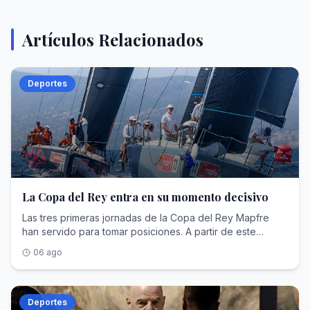
Artículos Relacionados
Deportes
La Copa del Rey entra en su momento decisivo
Las tres primeras jornadas de la Copa del Rey Mapfre
han servido para tomar posiciones. A partir de este
viernes ya no habrá lugar al error. Los barcos se han
06 ago
medido fuerzas y descubierto quién ha llegado
realmente preparado para pelear por el título, pero las
cuatro mangas que restan serán las que dicten sentencia.
Y lo harán con un formato completamente distinto al de
Deportes