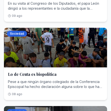
En su visita al Congreso de los Diputados, el papa León
dirigió a los representantes e la ciudadanía que la
pluralidad no es un obstáculo para la convivencia; es su
09 ago
fundamento.
Sociedad
Lo de Ceuta es biopolítica
Pese a que ningún órgano colegiado de la Conferencia
Episcopal ha hecho declaración alguna sobre lo que ha
ocurrido en Ceuta, su presidente, monseñor Luis
08 ago
Argüello, sí ha publicado un post en la red social X en el
que afirmaba que «La biopolítica es clave en el actual
poder mundial. Se juega con la vida y se utiliza a las