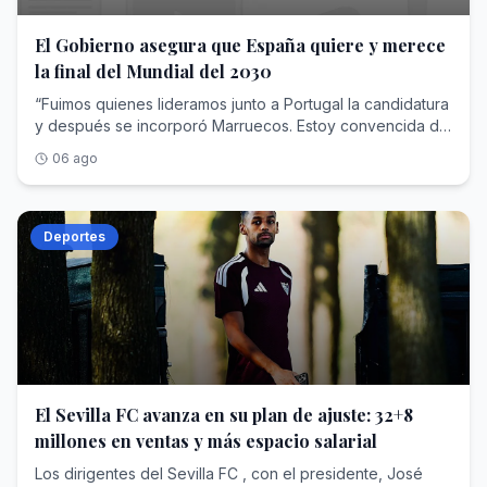
El Gobierno asegura que España quiere y merece
la final del Mundial del 2030
“Fuimos quienes lideramos junto a Portugal la candidatura
y después se incorporó Marruecos. Estoy convencida de
que la FIFA elegirá España para la final”, asegura la
06 ago
ministra de Deportes<span class=""
contenteditable="false" aria-hidden="true"
tabindex="-1" style="user-select: none; pointer-events:
auto;"></span>
Deportes
El Sevilla FC avanza en su plan de ajuste: 32+8
millones en ventas y más espacio salarial
Los dirigentes del Sevilla FC , con el presidente, José