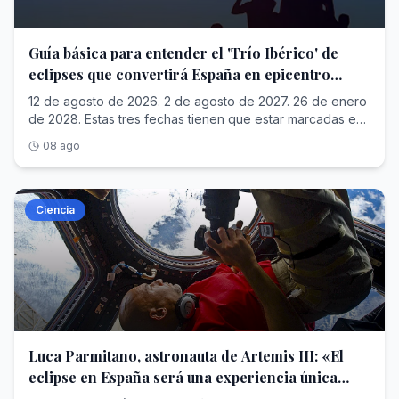
epidemiológico de muchas de las personas que
naciones europeas, que enfrentan desde hace décadas
universo eclesial está focalizado en el cuidado de
verano. Las teorías de Fredric Jameson ('El
permanecen actualmente en nuestra ciudad. Ya han visto
un aumento progresivo de la secularización: «Es un
quienes atravesaron la frontera; mientras algunos
posmodernismo o la lógica cultural del capitalismo
los primeros casos de sarna . Por eso piden a Sanidad
reconocimiento a esta iglesia, a su papel histórico. Por
digieren lo que nos dijo León XIV al respecto, el
avanzado') , uno de los teóricos culturales más
Guía básica para entender el 'Trío Ibérico' de
que actúe con medidas preventivas antes de la aparición
tanto, una señal enviada a una iglesia en el Viejo
arzobispo de Valladolid habla de la biopolítica, una forma
estudiados, explican cómo ahora se engullen e imitan
eclipses que convertirá España en epicentro
de los primeros casos. Quien no ha puesto nunca el pie
Continente, como en mi opinión vimos en España»,
de poder cuya naturaleza es ir contra la persona
ideas pasadas, derivando en una pérdida del sentido de
en Ceuta, le cuesta hacerse una idea del riesgo sanitario
apunta el periodista. Además, en un país donde
cósmico
utilizando también los fenómenos migratorios. Añade
12 de agosto de 2026. 2 de agosto de 2027. 26 de enero de 2028. Estas tres fechas tienen que estar marcadas en rojo carmesí en el calendario de cualquier aficionado a la astronomía que se precie y cualquier persona curiosa en general. Porque durante esos días discurrirá el denominado ' Trío Ibérico ', la sucesión de tres eclipses solares en los que España será testigo de excepción -en algunos casos incluso único punto terrestre desde el que será visible- de este histórico espectáculo. No es solo una cuestión de cantidad, sino que se trata de una carambola cósmica extraordinariamente poco frecuente. La sombra de cada eclipse recorre una franja muy estrecha de nuestro planeta y cambia de lugar en cada ocasión. Que tres eclipses de estas características pasen por territorio español en apenas 18 meses es una coincidencia astronómica única. La primera cita tendrá lugar, además, en apenas unos días: el próximo miércoles, a las 20:30 horas. Y razones no faltan para disfrutar de esta danza celeste, que cruzará de oeste a este todo el centro y norte peninsular y acabará en Baleares. El famoso astrofísico y divulgador Neil deGrasse Tyson es contundente al respecto: «No hay excusa, nada que puedas decir justifica no ir al eclipse». Más aún cuando el fenómeno ocurre en la puerta de casa. Aquí encontrarás las claves para comprender qué ocurrirá durante estos tres encuentros con el cielo, dónde habrá que estar para disfrutarlos al máximo, cuándo habrá que levantar la vista y qué precauciones habrá que tomar para que el espectáculo sea, además de inolvidable, seguro.¿Qué es un eclipse solar?«Un eclipse solar es cuando la Luna tapa el Sol visto desde la Tierra», explica Consuelo Cid, catedrática de Física Aplicada de la Universidad de Alcalá (UAH). La experta hace la siguiente analogía: «Es algo parecido a lo que ocurre cuando vas a un espectáculo al aire libre y tienes un señor delante que no te deja verlo. Y depende de lo lejos o cerca que esté de ti, te tapará más o menos el escenario. En un eclipse ocurre algo similar: la Luna se interpone entre el Sol y la Tierra, tapando nuestra vista del Sol».La Luna y el Sol llegan a estar tan milimétricamente alineados vistos desde algún lugar de nuestro planeta (en este caso, la Península Ibérica, Groenlandia y parte de Islandia) que nuestro satélite impedirá, por unos instantes, que veamos al astro rey a pesar de ser completamente de día. ¿Qué fases tiene?El fenómeno no ocurre de repente, sino que tiene diferentes etapas o fases .Fases del eclipse (horas orientativas para el eclipse del 12 de agosto de 2026) ESA¿Cuánto dura el eclipse?«La zona total del eclipse (donde el Sol se va a ver completamente opacado) es una franja de unos 100, 200, 300 kilómetros. Es decir, es muy estrecha», explica Cid. No obstante, estar fuera de la franja de totalidad no significa quedarse sin eclipse. En buena parte de España se podrá contemplar un eclipse parcial, durante el que la Luna irá ocultando progresivamente el disco solar y la luz del día se irá apagando. Cuanto más cerca se esté de la franja de totalidad, mayor será el porcentaje de Sol oculto y más acusado el descenso de luminosidad. Y tampoco será igual la experiencia para quienes sí se encuentren dentro de esa estrecha franja: unos podrán disfrutar de la totalidad durante más tiempo que otros. «Por ejemplo, desde Alcalá de Henares se podrá ver la totalidad del eclipse», continúa la experta. «Lo que ocurre es que aquí esa totalidad no llegará al minuto; mientras que en la zona de Burgos, Soria o La Coruña, se verá hasta 1 minuto 40 segundos».Aparte, la duración de un eclipse no es siempre la misma y depende del punto desde el que se observe. El de agosto de 2027, por ejemplo, duplicará la duración del de 2026: «La fase total del eclipse en el que la totalidad solo será visible desde el sur de Andalucía va a llegar a los cuatro minutos», señala Cid. El último del 'Trío Ibérico', el del 26 de enero de 2028, si bien será un eclipse anular (la Luna no llega a cubrir por completo el Sol y deja visible un brillante 'anillo de fuego'), durará hasta siete minutos en las zonas de mejor visibilidad de España (en este caso Cataluña, Castilla-La Mancha, Comunidad Valenciana, Murcia y Andalucía) y hasta 10 minutos con 27 segundos en Brasil, donde también será visible. Vista de un eclipse anular. NASA¿Por qué no hay eclipses todos los meses?A primera vista podría haber quien piense que debería haber un eclipse solar cada mes. Al fin y al cabo, la Luna pasa por la fase de luna nueva aproximadamente cada 29 días, momento en el que se sitúa entre la Tierra y el Sol. Sin embargo, casi nunca se produce la alineación perfecta necesaria para que la sombra de la Luna alcance nuestro planeta.La razón está en que la órbita de la Luna está inclinada unos cinco grados respecto al plano en el que la Tierra gira alrededor del Sol. Debido a esa ligera inclinación, la mayoría de las lunas nuevas pasan ligeramente por encima o por debajo del Sol desde nuestra perspectiva, de modo que la sombra lunar no llega a proyectarse sobre el planeta. Solo cuando la Luna nueva coincide con uno de los puntos donde ambas órbitas se cruzan –los llamados nodos orbitales– puede producirse un eclipse. ¿Cuándo fue el último eclipse total de Sol en España?El eclipse del 12 de agosto de 2026 será el primer eclipse solar total visible desde la Península Ibérica en 114 años. El anterior tuvo lugar el 17 de abril de 1912, un singular eclipse híbrido –total solo durante unos segundos y en una estrechísima franja del noroeste peninsular, mientras que en el resto del recorrido fue anular–. El Real Observatorio Astronómico de Madrid instaló entonces su principal expedición en Cacabelos (León) para intentar medir la brevísima totalidad, mientras que también hubo observaciones científicas desde Soria, Barco de Valdeorras (Ourense) y otros observatorios españoles.Curiosos, algunos disfrazados, en una terraza de Madrid observando el eclipse de Sol de 1905 ArchivoAquel eclipse puso el broche a un primer 'Trío Ibérico' formado por los eclipses totales del 28 de mayo de 1900, 30 de agosto de 1905 y el citado del 17 de abril de 1912. En aquellas ocasiones, igual que ahora, el eclipse atrajo a astrónomos de todo el mundo, que disfrutaron de un espectáculo «grandioso, imponente, indescriptible», tal y como describían desde las páginas de 'Blanco y Negro' en la época. «Todos veíamos unos tonos de luz como no habíamos visto ni sospechado jamás, y nuestros cuerpos proyectaban sombras tan fantásticas, que parecía que iban a ponerse a bailar una danza macabra», escribían los periodistas de hace un siglo. Ahora, más de 100 años después, España volverá a convertirse en epicentro cósmico mundial. ¿Cuándo será el próximo eclipse en España después del trío?Tras 2028, España no volverá a presenciar otro eclipse solar total hasta el 17 de agosto de 2053, según los cálculos del Instituto Geográfico Nacional (IGN) y el Observatorio Astronómico Nacional (OAN), que ya lo contempla entre las futuras citas astronómicas indispensables. Y además su recorrido se parecerá mucho al de dentro de unos días, si bien un poco más al norte, ya que será visible sobre todo en Galicia, Asturias, Cantabria, el País Vasco y el norte de Castilla y León y Navarra, antes de continuar hacia el sur de Francia. También durará más: llegará a superar los tres minutos de duración, y lo hará a las 10 de la mañana, lo que lo convertirá en un espectáculo único en el que en plena mañana el cielo se tornará oscuro. No obstante, aún quedan 25 años por delante y tres oportunidades previas en las que, si las nubes lo permiten, podremos contemplar un regalo cósmico gracias a esta rara alineación perfecta. Y ya lo dice Neil deGrasse Tyson: no hay excusas que valgan para perdérselo.Un multitudinario grupo de personas contempla un eclipse de Sol AFP Consejos para disfrutar al máximo el eclipse - Busca un lugar elevado El eclipse comenzará con el Sol muy bajo sobre el horizonte. «La fase inicial tendrá lugar a partir de las 19 horas, lo que implica que el Sol se va a ver muy bajo», explica Larrodera. «Es importante tener esto en cuenta porque si te metes en un valle, donde las laderas te tapan el atardecer, puede que no veas nada. Tiene que ser un sitio relativamente elevado». - Nada de árboles ni edificios No basta con estar en la zona de totalidad: hay que poder ver el horizonte oeste sin obstáculos. «Los que quieran ver el eclipse ese día, que en estos días se vayan a esa zona donde se ve bien la puesta de sol y se aseguren que no tienen árboles o edificios. A eso de las 20:30 será la totalidad», indica Cid. - Comprueba el horizonte antes del 12 de agosto No esperes al día del eclipse para descubrir que desde tu ubicación el Sol queda oculto tras una montaña, un edificio o una arboleda. Visita previamente el lugar y comprueba qué ocurre al atardecer. - Mira al cielo, pero con protección Durante las fases parciales, nunca hay que observar el Sol directamente sin protección ocular adecuada. Las gafas de eclipse deben estar homologadas (certificado ISO 12312-2:2015 y de conformidad CE) y en buen estado. Las gafas de sol convencionales, aunque sean muy oscuras, no sirven. - La totalidad es otra historia Durante los minutos en los que la Luna cubra completamente el disco solar, se puede observar el eclipse sin las gafas solares especiales. Pero hay que ponérselas antes de este momento y justo antes de que acabe y reaparezca cualquier parte del Sol. - No te olvides del cielo que te rodea Durante la totalidad, además del Sol eclipsado, merece la pena levantar la vista para observar cómo cambia la luz y cómo aparece el cielo nocturno en pleno atardecer. También puede ser un buen momento para buscar planetas y estrellas brillantes. - Deja el móvil en algún momento Las cámaras de los teléfonos pueden capturar imágenes, pero ninguna pantalla sustituye a la experiencia de contemplar la totalidad. Si quieres fotografiarla, prepara el móvil antes y dedica después unos min
la historia como avance y renovación ante la
que representa para un territorio con 84.000 habitantes y
aproximadamente la mitad de la población declara no
además que estamos ante una sociedad a la que
superficialidad del presente. De ahí que toda la cultura
cinco veces más densidad de población que la
tener religión, en los últimos años se ha producido un
permanentemente se le están haciendo test. A la Iglesia le
que consumimos peque de nostálgica.Por eso también
08 ago
Comunidad de Madrid la llegada de la noche a la mañana
fenómeno que muchos ya describen como el 'caso
toca en este momento el mensaje profético de la
hay cuadernos como 'Murdoku' (Temas de Hoy) para los
de 50.000 personas. Más aún cuando la sanidad ceutí,
francés': las conversiones al catolicismo. Por ejemplo,
responsabilidad. El filósofo H. Jonas en su libro 'El
que viven en las novelas de Agatha Christie. «Solo cinco
dependiente del Ministerio de Sanidad, sobrevive con
según los datos de la Iglesia en Francia, en 2026, se
principio de responsabilidad' nos había enseñado que el
minutos para aprender las normas y, de repente, estamos
los recursos al límite. Por eso, los médicos ceutíes han
produjeron más de 20.000 bautismos de adultos y
tema ético del futuro sería «que nunca sea la persona lo
Ciencia
en una escena de crimen resolviendo un asesinato»,
pedido a García que venga a verlo con sus propios ojos.
adolescentes. Por eso, Besmond señala que «hay una
que esté en juego». Además asentó un nuevo imperativo
explica Manuel Garand, su autor. Argumenta que «una de
iglesia viva, creativa, con pequeños proyectos, con estos
al modo kantiano, «obra de tal modo que los efectos de
las grandes virtudes de 'Murdoku' es su capacidad para
bautizados», que es «motivo y razón» por la que León
tu acción no sean destructivos para la futura posibilidad
atraer a todo tipo de lectores. Incluye desde retos
XIV quiere ir a Francia.El telón de fondo de la
de esa vida (humana en la tierra)», junto con aquello de
sencillos hasta enigmas más complejos».En ese mismo
eutanasiaLos viajes papales no se deciden de la noche a
que «incluye en tu elección presente, como objeto
mar nada 'El crimen del verano 2' (Plaza & Janés) de
la mañana. Llevan meses de preparación y una serie de
también de tu querer, la futura integridad del hombre».
Modesto García, cuyos acertijos para encontrar al
protocolos, como las invitaciones formales que el Papa
Podríamos definir la biopolítica como la acción política
asesino del crimen suceden en las vacaciones. Según el
tiene que recibir y las muchas reuniones previas para que
institucional –no solo del Estado o del gobierno- cuyo
creador, «las vacaciones suelen reunir a muchísima
Luca Parmitano, astronauta de Artemis III: «El
no quede ningún cabo suelto. Desde hace años, tal y
objetivo es la gestión de la vida, especial y
gente: en la playa, la piscina o las discotecas. Ese tipo de
eclipse en España será una experiencia única
como resalta Besmond, «la eutanasia ha sido un tema de
fundamentalmente la vida humana, para que sirva
escenarios son perfectos para plantear un gran crimen
discusión entre Francia y el Vaticano, sobre todo en los
para llevarte en la vida»