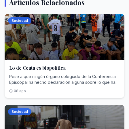
Artículos Relacionados
Sociedad
Lo de Ceuta es biopolítica
Pese a que ningún órgano colegiado de la Conferencia
Episcopal ha hecho declaración alguna sobre lo que ha
ocurrido en Ceuta, su presidente, monseñor Luis
08 ago
Argüello, sí ha publicado un post en la red social X en el
que afirmaba que «La biopolítica es clave en el actual
poder mundial. Se juega con la vida y se utiliza a las
personas —sus sueños, hambre, sexualidad y datos— en
Sociedad
favor del lucro y del poder. Las migraciones forman parte
de esta estrategia. La invasión de Ceuta es un test. La
demografía es un arma». Lo que no se le puede negar a