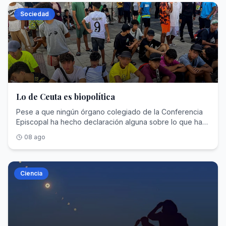
de Jane Austen y las Brontë . Ante la sobreestimulación
doblamos turnos y nos organizamos como podemos con
Alerta por riesgo de brotesUna de las preocupaciones
Francia, la relevancia del encuentro parte del devastador
frenética e inmortal que contagian las redes, buscamos la
Sociedad
un grupo de Whatsapp. Dependemos de la buena
de los profesionales sanitarios es la aparición de brotes
informe encargado por los obispos franceses a una
escapatoria en lo analógico, donde objetos físicos y
voluntad de los compañeros», cuenta. Un grupo de
de enfermedades infecciosas, favorecidas por el
comisión independiente. Publicado en octubre de
tangibles como los cuadernos de verano para adultos
inmigrantes esperan a ser atendidos a las puertas de
hacinamiento, la falta de condiciones higiénico-sanitarias
2021,estimó en 216.000 las víctimas menores agredidas
resurgen con el fin de saciar la sed contemporánea de
urgenciasEl presidente del Colegio de Médicos de
y el desconocimiento del estado vacunal y
sexualmente por sacerdotes y religiosos entre 1950 y
desconexión digital.En ese tsunami retro, hay un cambio
Ceuta, Enrique Roviralta, también profesional del hospital
epidemiológico de muchas de las personas que
2020.«Esto fue una bomba enorme y, aunque fue
entre los cuadernos que hacíamos de pequeños y los
ha intentado recoger este malestar en una carta dirigida a
permanecen actualmente en nuestra ciudad. «La
acogido con dolor, reveló problemas que están en vías
que encontramos hoy. El modelo de consumo que
la ministra de Sanidad, responsable directa de la gestión
prevención no puede esperar a que aparezcan los
de resolución y una sensibilidad enorme hacia este tema.
empaqueta nuestra memoria ha mutado, lo que antes era
sanitaria de Ceuta y Melilla. En la carta le pide a García
primeros casos», reclaman. La asistencia sanitaria en
La página no ha pasado y nunca pasará porque los
simple y barato es ahora un cuaderno de diseño con
Lo de Ceuta es biopolítica
que visite Ceuta y asuma el liderazgo de la crisis porque
Ceuta depende directamente del Ministerio de Sanidad a
abusos siempre existirán, pero ha habido un discurso
ilustraciones de autor. Han pasado de ser la solución para
los sanitarios se encuentran «al límite de su capacidad». «
través del Ingesa de ahí que el Colegio apele
fuerte, acciones de la Iglesia, de los propios católicos y
Pese a que ningún órgano colegiado de la Conferencia
que el profe entienda la letra a un símbolo de estatus
Han atendido a toda persona que ha necesitado
directamente al Ministerio de Sanidad. Roviralta insiste en
los obispos», explica a ABC el redactor jefe del medio
Episcopal ha hecho declaración alguna sobre lo que ha
estival .Generalmente, estos cuadernos veraniegos para
asistencia sin preguntar por su procedencia, su situación
que la carta «no nace desde la confrontación política sino
católico La Croix, Loup Besmond de Senneville, quien
ocurrido en Ceuta, su presidente, monseñor Luis
adultos son un reciclaje de referencias de la cultura
08 ago
administrativa o sus circunstancias personales. Han
desde la obligación ética que tiene este Colegio de alzar
añade que la cita servirá para «reconocer el sufrimiento
Argüello, sí ha publicado un post en la red social X en el
popular, tal y como son los primeros , los de Blackie
cumplido con su deber. Pero ningún sistema sanitario
la voz cuando la salud pública y la capacidad asistencial
de las víctimas, pero también el trabajo de la Iglesia sobre
que afirmaba que «La biopolítica es clave en el actual
Books , que llevan ya 15 volúmenes. Daniel López, junto
puede sostener indefinidamente una presión de esta
de nuestra ciudad se encuentran comprometidas», le
este punto».Vuelta de un Papa tras 18 añosFrancia no
poder mundial. Se juega con la vida y se utiliza a las
con el ilustrador Cristóbal Fortúnez, creó el famoso
magnitud sin un refuerzo extraordinario», escribe en su
recuerda a la ministra. «Ceuta no puede afrontar sola una
recibía una visita oficial de un Papa desde Benedicto XVI
personas —sus sueños, hambre, sexualidad y datos— en
Ciencia
pasatiempo con la motivación de «hacer algo en lo que
misiva.Miedo a brotes infecciososUno de los temores de
emergencia sanitaria de estas dimensiones», finaliza.
en 2008. Francisco acudió en tres ocasiones
favor del lucro y del poder. Las migraciones forman parte
una persona pudiese meter la cabeza y no sacarla
los profesionales sanitarios es la aparición de brotes de
(Estrasburgo en 2014, Marsella en 2023 y Córcega en
de esta estrategia. La invasión de Ceuta es un test. La
durante horas, que fuese una especie de recopilación de
enfermedades infecciosas, favorecidas por el
2024), pero para eventos puntuales, sin considerarse
demografía es un arma». Lo que no se le puede negar a
curiosidades y datos para descansar de la esclavitud de
hacinamiento, la falta de condiciones higiénico-sanitarias
nunca un viaje de Estado. Por eso, desde Francia
don Luis Argüello es originalidad en el enfoque del
nuestro tiempo: las pantallas».Sin embargo, hay un gran
y el desconocimiento del estado vacunal y
aplauden la decisión de León XIV de volver a las grandes
análisis de las causas de lo ocurrido. Mientras el resto del
repertorio de temáticas presentes en los cuadernos de