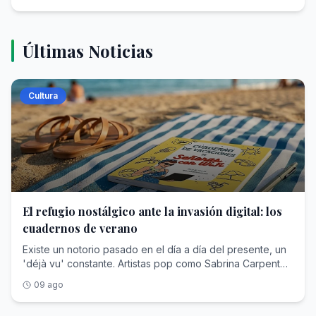
Les atendemos a todos, aunque sabemos que vienen a
que Ceuta no ha vuelto a la normalidad y se advierte que
parte de la agenda oficial. Este encuentro no es una
conseguir un papel 'oficial' del hospital».«En un turno
se enfrenta a una crisis asistencial sin precedentes.La
sorpresa por dos razones: el Papa tuvo uno similar
atendemos a 300-400 personas. Ahora no son lesiones
situación que se refleja en la carta de Roviralta es bien
cuando visitó España y los obispos franceses ya lo
graves llegan por un dolor de garganta o para que les
distinta. No solo no se ha vuelto a la normalidad, se
habían anunciado a principios de julio. Aunque no
Últimas Noticias
coloquemos la ortodoncia. Quieren un papel del hospital»
responde a la ministra, sino que Ceuta «soporta desde
especificaron el lugar, el número ni quiénes asistirían,
Médico de Urgencias del Hospital de CeutaOtra médica
hace días una presión asistencial sin precedentes»
medios locales señalaban como opción favorita Lourdes,
de este servicio, veterana del centro sanitario, se
porque cuenta con un único hospital y parte de unos
donde el Pontífice estará el domingo 27 de septiembre y
Cultura
presenta a ABC como «una mujer fuerte» que ha visto
recursos sanitarios que ya son limitados para atender a su
se dirigirá a la Conferencia Episcopal.El anuncio de la
muchas causas en la ciudad autónoma y no se asusta con
población habitual. «Nuestros médicos han respondido
Santa Sede se ha dado en una escueta nota dirigida a los
facilidad. Ahora, como el resto de sus compañeros, se
con la profesionalidad, la humanidad y la vocación que
periodistas acreditados: «Durante su próximo viaje
siente «completamente agotada». «Somos los mismos,
siempre han caracterizado a la medicina. Han atendido a
apostólico a Francia, el Papa León XIV se reunirá en
nadie nos ha reforzado y estamos exhaustos en una
toda persona que ha necesitado asistencia sin preguntar
privado con algunas personas que han sido víctimas de
crisis que nos supera», cuenta a ABC. A la ministra de
por su procedencia, su situación administrativa o sus
abusos en la Iglesia. Las propias víctimas participarán en
Sanidad, Mónica García, y a quien le quiera escuchar, le
circunstancias personales. Han cumplido con su deber.
la preparación de ese encuentro. Se facilitarán más
recuerda que la crisis no ha pasado y la atención sanitaria
Pero ningún sistema sanitario puede sostener
detalles en su momento». A diferencia de España, donde
El refugio nostálgico ante la invasión digital: los
está colapsada. No saber cuándo terminará la crisis es lo
indefinidamente una presión de esta magnitud sin un
la confirmación oficial se produjo tan solo un día antes del
que más ansiedad les genera.«Nadie se preocupa por
refuerzo extraordinario», escribe.El Colegio Oficial de
viaje, esta vez el Vaticano lo ha anunciado con más de un
cuadernos de verano
nosotros. Nos organizamos en Urgencias con un grupo
Médicos ceutí también considera que la respuesta
mes y medio de antelación. En su reunión en la nunciatura
Existe un notorio pasado en el día a día del presente, un
de whatsapp, doblando turnos. Dependemos de la buena
sanitaria desplegada hasta el momento resulta
de Madrid, el 8 de junio, seis afectados conversaron casi
'déjà vu' constante. Artistas pop como Sabrina Carpenter
voluntad de los compañeros» «Nadie se preocupa de
insuficiente para afrontar una emergencia de estas
una hora con el Pontífice, quien los «escuchó con afecto
personifican estéticas pasadas como las 'pin up girls' de
nosotros. La única recomendación de la gerencia del
dimensiones. Se considera imprescindible desplegar
y atención, les aseguró su cercanía y su compromiso de
09 ago
los 50, Maggie O'Farrell escribe pensando en el
hospital ha sido que ningún profesional se tome días
dispositivos sanitarios extraordinarios para proteger tanto
que las propuestas recibidas sirvan para que la respuesta
renacimiento inglés y las pantallas explotan las historias
libres de asuntos propios. Nosotros en Urgencias,
a la población desplazada como a la ciudadanía ceutí.
de la Iglesia ante estos trágicos casos sea más eficaz».En