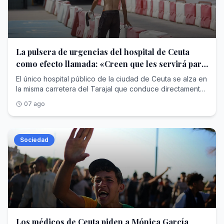
don Luis Argüello es originalidad en el enfoque del
análisis de las causas de lo ocurrido. Mientras el resto del
universo eclesial está focalizado en el cuidado de
quienes atravesaron la frontera; mientras algunos
digieren lo que nos dijo León XIV al respecto, el
La pulsera de urgencias del hospital de Ceuta
arzobispo de Valladolid habla de la biopolítica, una forma
como efecto llamada: «Creen que les servirá para
de poder cuya naturaleza es ir contra la persona
pedir asilo»
utilizando también los fenómenos migratorios. Añade
El único hospital público de la ciudad de Ceuta se alza en
además que estamos ante una sociedad a la que
la misma carretera del Tarajal que conduce directamente
permanentemente se le están haciendo test. A la Iglesia le
al paso fronterizo principal. Es uno de los emblemas de la
07 ago
toca en este momento el mensaje profético de la
ciudad y el punto de referencia sanitario en la zona
responsabilidad. El filósofo H. Jonas en su libro 'El
fronteriza. El hospital está siempre bajo presión, incluso
principio de responsabilidad' nos había enseñado que el
sin la llegada masiva de inmigrantes como la que tuvo
tema ético del futuro sería «que nunca sea la persona lo
lugar hace una semana. Ahora la presión ha dado paso al
Sociedad
que esté en juego». Además asentó un nuevo imperativo
colapso.Los siete médicos de Urgencias que trabajan 24
al modo kantiano, «obra de tal modo que los efectos de
horas en el centro llevan desde entonces atendiendo sin
tu acción no sean destructivos para la futura posibilidad
descanso todas las emergencias. Los primeros días
de esa vida (humana en la tierra)», junto con aquello de
fueron muy graves. Salvaron la vida a personas
que «incluye en tu elección presente, como objeto
recuperadas en el último instante de un ahogamiento
también de tu querer, la futura integridad del hombre».
seguro, trataron muchas fracturas, traumatismos y
Podríamos definir la biopolítica como la acción política
lesiones graves y hasta algún parto. Llegar al hospital de
institucional –no solo del Estado o del gobierno- cuyo
Ceuta era tener la suerte de recibir cuidados y la
Los médicos de Ceuta piden a Mónica García