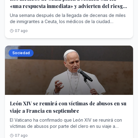
objetivo es la gestión de la vida, especial y
oportunidad de salvar la vida. Ahora este centro sanitario
«una respuesta inmediata» y advierten del riesgo
fundamentalmente la vida humana, para que sirva
se ha convertido también en un objeto de deseo para los
de brotes infecciosos
eficazmente a los objetivos del poder. El Servicio Jesuita
inmigrantes ilegales que buscan cualquier documento
Una semana después de la llegada de decenas de miles
a Migrantes ha señalado que «hay una confusión que
oficial que les permita pedir asilo en Europa. «Se está
de inmigrantes a Ceuta, los médicos de la ciudad
busca hacer ver que estamos ante un fenómeno
generando un efecto llamada para acudir al hospital. Se
autónoma han pedido a la ministra de Sanidad, Mónica
07 ago
migratorio, pero esto va más allá». Va de biopolítica.
ha corrido el falso rumor de que la pulsera de
García, su presencia «urgente» en la zona para conocer
identificación que ponemos en urgencias o el informe de
la realidad que están viviendo los sanitarios y escuche de
alta tras atenderlos funcionan como documentos oficiales
primera mano a quienes están sosteniendo esta
que reflejan su paso por España y una oportunidad para
emergencia para poner en marcha las medidas
Sociedad
pedir asilo o residencia. Es una locura, llegan con
extraordinarias que necesita Ceuta. La invitación se ha
problemas de salud menores solo para que les
formalizado en una carta que el presidente del Colegio
pongamos la pulsera». Quien lo cuenta es uno de los
de Médicos de Ceuta, Enrique Roviralta, ha enviado este
siete profesionales que llevan sin descanso manejando
viernes a la ministra de Sanidad, como responsable de la
una situación que cada vez se hace más insostenible.
atención sanitaria de las ciudades autónomas, donde se
Esta médico prefiere no dar su nombre para hablar con
le adelanta que los profesionales están «al límite de sus
más libertad: «Al principio tratábamos problemas graves.
fuerzas» y no basta con gestionar desde la distancia.La
A partir del cuarto día, las dolencias pasaron a ser
misiva se envía un día después de que Mónica García
León XIV se reunirá con víctimas de abusos en su
problemas leves. Esta mañana en un solo turno hemos
declarara en una entrevista a RNE que la llegada masiva
viaje a Francia en septiembre
atendido a más de 300 personas. Hay quien viene solo
de personas inmigrantes a Ceuta no había supuesto
porque le duele la garganta, tiene una ampolla en el pie o
«ningún problema» para la sanidad ceutí, que ya ha
El Vaticano ha confirmado que León XIV se reunirá con
hasta para que les coloquemos los 'brackets', porque la
«vuelto a la normalidad» sin que se produjese «ningún
víctimas de abusos por parte del clero en su viaje a
ortodoncia se le ha movido en un rifirrafe con la policía.
momento de colapso».En la carta enviada se deja claro
Francia, del 25 al 28 de septiembre, aunque no forma
07 ago