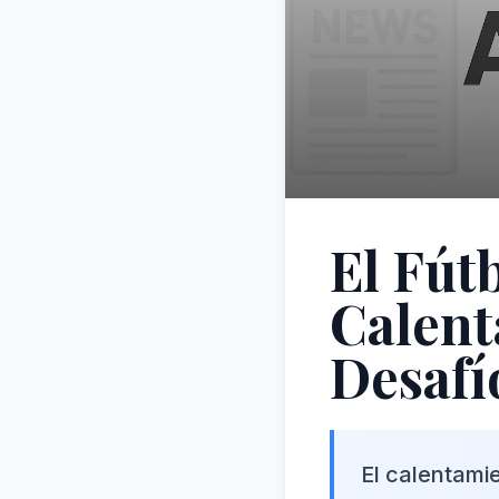
El Fútb
Calent
Desafí
El calentami