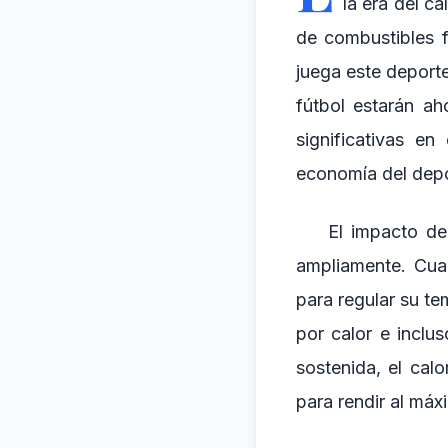
la era del c
de combustibles f
juega este deport
fútbol estarán ah
significativas e
economía del depo
El impacto de
ampliamente. Cua
para regular su te
por calor e inclus
sostenida, el cal
para rendir al máx