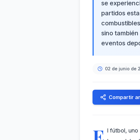
se experienc
partidos est
combustibles 
sino también 
eventos depo
02 de junio de 
Compartir ar
E
l fútbol, un