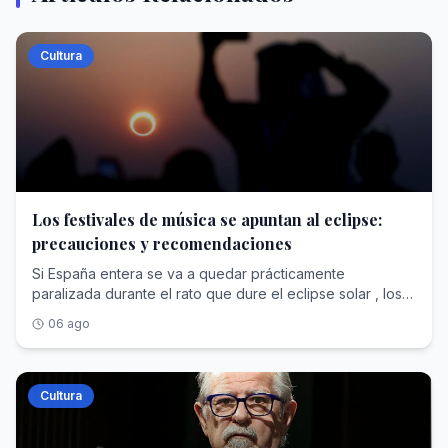
Cultura
Los festivales de música se apuntan al eclipse:
precauciones y recomendaciones
Si España entera se va a quedar prácticamente
paralizada durante el rato que dure el eclipse solar , los
festivales de música veraniegos no podían ser menos.
06 ago
Los que ya llevan años organizándose han preparado
actividades especiales para la tarde del día señalado, el
próximo miércoles 12, pero además se han creado varios
ad hoc, que solo se celebrarán este año y tendrán el
Cultura
baile del Sol y la Luna como principales
protagonistas.Uno de los que adaptan su edición al