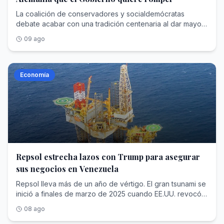
La coalición de conservadores y socialdemócratas
debate acabar con una tradición centenaria al dar mayor
flexibilidad a determinadas tiendas para que abran el
09 ago
domingo. La mitad de la población lo respalda
Economía
Repsol estrecha lazos con Trump para asegurar
sus negocios en Venezuela
Repsol lleva más de un año de vértigo. El gran tsunami se
inició a finales de marzo de 2025 cuando EE.UU. revocó
los permisos de operación de diversas petroleras en
08 ago
Venezuela. Posteriormente, la caída de Nicolás Maduro y
la recuperación de las licencias de explotación han