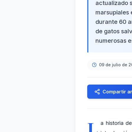
actualizado s
marsupiales e
durante 60 añ
de gatos sal
numerosas e
09 de julio de 
Compartir ar
L
a historia d