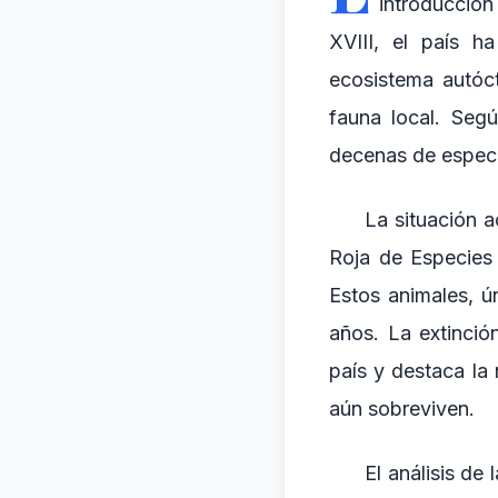
introducción
XVIII, el país h
ecosistema autóct
fauna local. Seg
decenas de especi
La situación a
Roja de Especies 
Estos animales, ú
años. La extinció
país y destaca la
aún sobreviven.
El análisis de