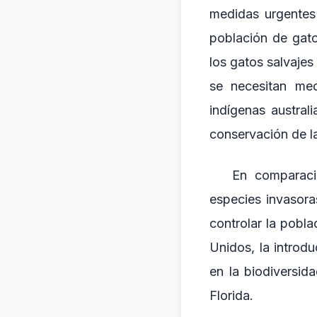
medidas urgentes
población de gato
los gatos salvaje
se necesitan med
indígenas austral
conservación de la
En comparació
especies invasor
controlar la pobl
Unidos, la introd
en la biodiversid
Florida.