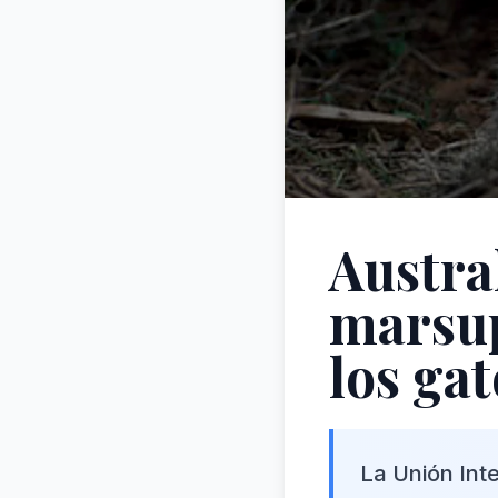
Austral
marsup
los gat
La Unión Int