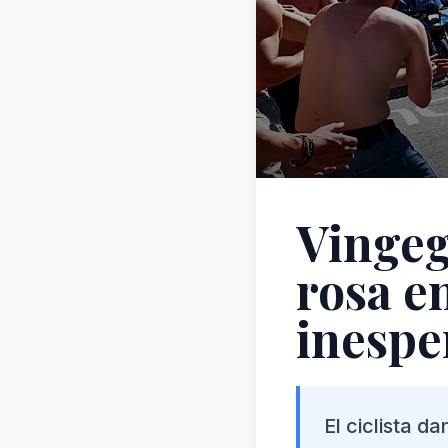
Vingeg
rosa en
inespe
El ciclista d