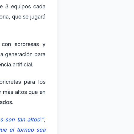
de 3 equipos cada
ria, que se jugará
 con sorpresas y
ma generación para
cia artificial.
oncretas para los
n más altos que en
nados.
 son tan altos\"
,
ue el torneo sea