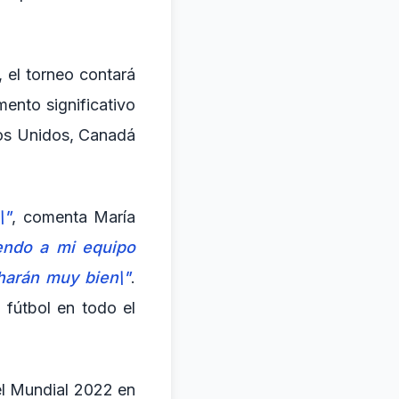
 el torneo contará
ento significativo
dos Unidos, Canadá
\"
, comenta María
endo a mi equipo
 harán muy bien\"
.
 fútbol en todo el
el Mundial 2022 en