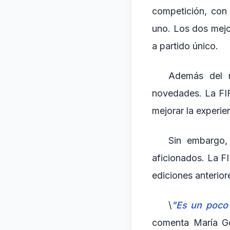
competición, con
uno. Los dos mejo
a partido único.
Además del n
novedades. La FIF
mejorar la experien
Sin embargo,
aficionados. La F
ediciones anterio
\
"Es un poco 
comenta María Go