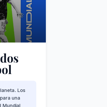
ados
bol
laneta. Los
n para una
l Mundial