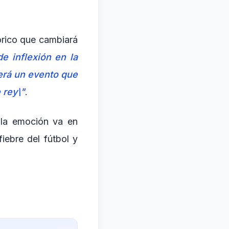
órico que cambiará
e inflexión en la
erá un evento que
 rey\"
.
 la emoción va en
iebre del fútbol y