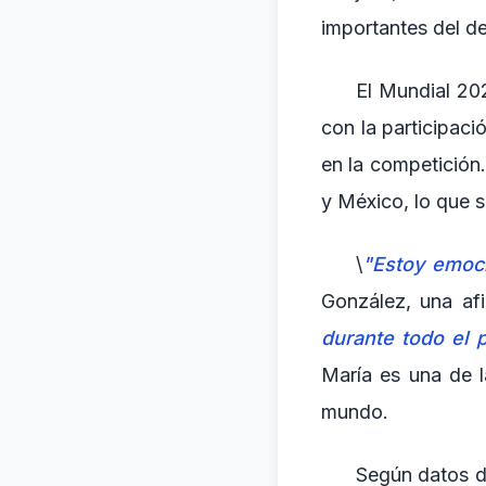
importantes del de
El Mundial 20
con la participac
en la competición
y México, lo que s
\
"Estoy emoci
González, una af
durante todo el 
María es una de l
mundo.
Según datos d