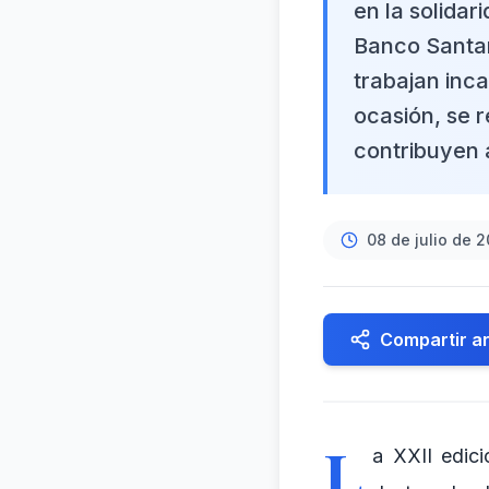
en la solidar
Banco Santan
trabajan inc
ocasión, se r
contribuyen a
08 de julio de 
Compartir ar
L
a XXII edic