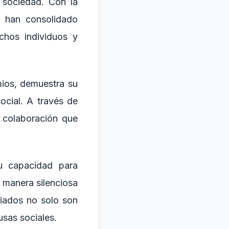
 sociedad. Con la
e han consolidado
chos individuos y
ios, demuestra su
ocial. A través de
 colaboración que
u capacidad para
 manera silenciosa
miados no solo son
usas sociales.