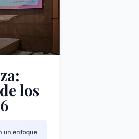
za:
de los
26
on un enfoque