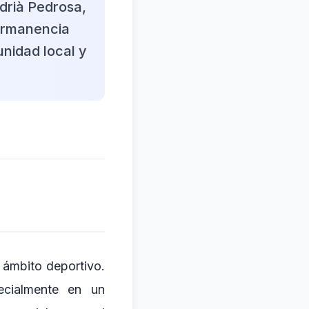
drià Pedrosa,
permanencia
unidad local y
l ámbito deportivo.
ecialmente en un