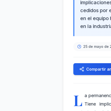
implicacione
cedidos por e
en el equipo
en la industr
25 de mayo de 
Compartir ar
L
a permanenci
Tiene impli