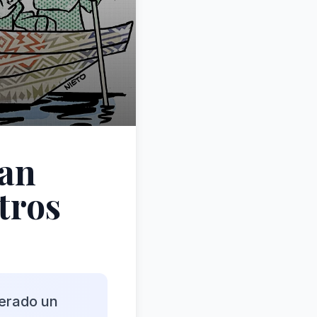
han
tros
nerado un