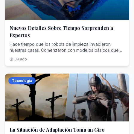
Nuevos Detalles Sobre Tiempo Sorprenden a
Expertos
Hace tiempo que los robots de limpieza invadieron nuestras casas. Comenzaron con modelos básicos que se chocaban con todo y que han evolucionado hasta tener más tecnología que mi coche. Ahora son los robots exteriores los que están experimentando ese proceso, pero aplicando directamente la experiencia y sistemas de esos aspiradores de interior. Hace un año probé un robot limpiafondos que me gustó porque era una máquina de mantenimiento interesante, pero ahora he probado otro modelo que es un completo submarino. Se trata del Mova Rover X10 y te cuento mi opinión en este análisis, pero ya te avanzo que lo que por 2.499 euros me parecía una locura, por los 999 euros actuales me parece algo muy recomendable si quieres olvidarte de limpiar nada en la piscina. ✅ Cómpralo si...Quieres una limpieza total sin mover un dedo.No quieres vaciar la cesta cada dos por tres.Te gusta programar en la app rutinas de limpieza.❌ No lo compres si...La piscina no es muy grande y una parte importante de la misma son escalones.No tienes un enchufe cerca porque la boya necesita carga regular.No te ves preparado para cargar con 16 kilos cada vez que lo quieras meter/sacar del agua.Lo esencial en 30 segundos Un tanque (de 16 kilos, concretamente) | Foto: Xataka Mova ha diseñado el Rover X10 para que sólo te centres en disfrutar de la piscina. La configuración es sencillísima, los modos en la app están bien claros y sólo te tienes que encargar de mantenerlo cargado, con el depósito limpito y sin quebraderos de cabeza con el mayor problema de estos cacharros: la comunicación con el móvil. Porque cuando están sumergidos, la conexión Wi-Fi y Bluetooth se pierde y te comes la cabeza con "a ver cómo lo recupero", pero en el caso del Rover X10 se incluye una boya que me parece mejor idea que todos los propulsores y modos de limpieza del propio dispositivo. Es la que permite una comunicación directa y constante con el limpiafondos, sin necesidad de que estemos en el borde de la piscina apuntando de forma muy precisa con un mando de comunicación óptica. Pero claro, más dispositivos implica más atención a la carga, ya que no sólo tenemos que cargar el Rover (que pesa 16 kilazos y es complicado sacar del agua), sino también una boya cuya batería se drena poco a poco. Por lo demás, es una máquina (literal y metafóricamente hablando) Nuestra experiencia con el Mova Rover X10 Tiene propulsores, sí | Foto: Xataka La puesta a punto es un puntazo. La puesta a punto de estos robots limpiafondos y cortacésped es de las cosas que más valoro ahora: sacas el robot de la caja, escaneas el QR de la tapa del filtro, lo conectas al Wi-Fi y ya funciona, sin montaje ni piezas sueltas más allá de un filtro de repuesto y un gancho para recuperarlo del agua. Eso sí, elige bien dónde pones la base, porque no es un simple soporte sino el punto de carga inductiva, y su barra LED marca el estado tanto de la carga como del modo de limpieza. El cable de carga es corto, así que si no tienes un enchufe cerca de la piscina necesitarás alargador, y conviene dejarlo en una zona con algo de sombra pero cercana, porque el robot pesa demasiado como para cargarlo en trayectos largos. En la base de carga | Foto: Xataka Piensa muy mucho la ubicación de la base. Esto es muy importante. La base parece un simple soporte, pero realmente se trata del punto de carga porque tiene una superficie inductiva, que es por donde se carga el robot. Simplemente lo dejamos en vertical sobre la base y a cargar. La barra LED inferior indica el estado de esta carga y tiene otros indicadores como el modo de funcionamiento en el que lo tenemos dentro del agua (aunque eso se consulta directamente en la app). El problema es que, si no tienes un enchufe en la piscina, el cable de carga es corto, más similar al de un portátil que al típico de un dispositivo de jardín. Necesitarás un alargador y, además, pensar muy mucho dónde lo colocas porque yo no me fiaría dejándolo todo el día a pleno sol. Mejor buscar algo de sombra, pero también que no esté muy retirado porque pesa muchísimo como para tener que dar muchos pasos de la piscina a la base y viceversa. La app tiene lo justo para elegir modo, controlar el robot manualmente, elegir el punto de recogida y ver las estadísticas de la sesión. Con la batería, una limpieza completa con superficie en mi piscina come un 20% aproximadamente. Una sesión forzando funcionamiento continuo da para más de 200 minutos | Foto: Xataka Una app con lo básico (quizá muy básico). Las aplicaciones de este tipo de dispositivos, cuanto más sencillas... mejor. Nada más hacer la configuración, seguramente te salte una actualización. Ahí, asegúrate de que el Wi-Fi llega bien tanto a la boya como al robot, ya que es clave en esa configuración inicial. Una vez hecha, no tendrás problema con el Wi-Fi porque el móvil realmente se conecta a la boya por Bluetooth. La aplicación es simple y es la misma que tenemos para otros dispositivos de Mova. De hecho, puedo pasar del arenero automático de Mova (que acabamos de analizar) al robot sólo deslizando un icono. Tenemos los modos de limpieza (total, superficie, paredes), opciones de programación y el control manual mediante la conexión con la boya. Modo manual. Lo ideal es dejarlo a su aire, pero puedes controlarlo de forma manual. Eso sí, no esperes un coche de control remoto: tarda un poco en girar, es complicado que hagas movimientos finos y alguna vez me he desesperado. Al final, lo mejor es dejarlo en automático porque él solito hace bien el trabajo. Navegando que es gerundio | Foto: Xataka Es una ballena. Y si algo tengo que destacar del propio diseño, porque de la boya hablaré más adelante, es de la función de limpieza de superficie que ya he comentado. En la parte frontal, el Rover X10 tiene una boquilla que traga la suciedad superficial directamente al filtro. Es decir, limpia por la compuerta inferior, pero también por una frontal que abre la "boca" y se traga lo que pille por delante. Si tienes una piscina sin skimmer, esto es extremadamente útil, pero si tu piscina tiene este sistema, es algo redundante. En la app puedes seleccionar superficies individuales: o paredes o suelos, pero no puedes decirle que haga paredes y suelos SIN limpiar la superficie. Si hace esas dos cosas, también limpiará la superficie, con el consecuente gasto de batería extra. Ahí está parado y haciendo de skimmer. Mira el vórtice que genera en la parte frontal | Foto: Xataka La boya es la clave (y tiene un punto MUY mejorable). Si la función de skimmer es algo interesante, la boya lo hace único. Tiene una pantallita que permite comprobar la temperatura del agua (me parece un extra interesante), una cuerda para atarla a las escaleras o a algún anclaje y es lo que permite esa comunicación constante entre el robot y el móvil (siempre que estemos dentro del comentado rango del Bluetooth). El punto flaco es que se come la batería rápido, por lo que una vez a la semana tendrás que sacarla del agua para cargarla. Siendo algo que va a estar expuesta a la luz solar constante, un panel fotovoltaico habría sido una solución ideal. Está bien que la boya nos indique la temperatura del agua | Foto: Xataka El enchufe de la boya por el que vamos a tener que pasar, al menos, una vez a la semana | Foto: Xataka Buena autonomía, carga complicada. La autonomía es buena, aunque depende mucho de cada piscina y de las condiciones: en una de 12x6 metros da para unas cuatro pasadas completas, y ese rendimiento varía según si el agua está tranquila, si te bañas mientras limpia o si combinas modos de limpieza. Mova promete seis horas para 500 m2, aunque en la práctica he notado un gasto del 90% de batería en unos 200 minutos y casi 400 m2. Lo complicado aquí está en la carga: pesa mucho como para estar sacándolo del agua cada cuatro o cinco pasadas y el próximo paso de la industria debería ser investigar la carga en superficie. Ficha técnica del Mova Rover X10 Mova rover x10 Dimensiones y peso 540 x 460 x 320 mm15,8 kg Mapeado y navegación Mapeo de superficie y paredesControl en tiempo real Modo Limpieza totalLimpieza de suelo y paredesLimpieza de superficie Evasión de obstáculos Dinámica Potencia de succión Máxima de 38.000 L/h Superficie de limpieza Hasta 500 m2 Tipo de cepillo Dos rodillos frontalesDos rodillos traserosDos rodillos laterales Filtro Partículas de 3 micras5 litros de capacidad Control Con móvil Batería 6 horas de limpieza de suelo12 horas de limpieza de superficie6,5 horas de cargaCarga inalámbrica Precio 2.099 euros (999 ahora) Mova Rover X10, la opinión de XatakaEl Mova Rover X10 es un robot limpiafondos extremadamente com
09 ago
Tecnología
La Situación de Adaptación Toma un Giro