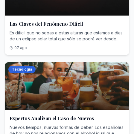
Las Claves del Fenómeno Difícil
Es difícil que no sepas a estas alturas que estamos a días de un eclipse solar total que sólo se podrá ver desde España... al menos desde tierra. La expectación es máxima, los alojamientos llevan meses reservados y ya sólo queda esperar unos días más, hasta el 12 de agosto para disfrutarlo. La mejor forma de hacerlo, sin duda, será en directo, desplazándose hasta las áreas en las que se podrá ver, y observarlo con las convenientes precauciones pero, si además quieres inmortalizarlo, no vas a estar solo. Miles de fotógrafos se lanzarán a hacerlo, desde nuestro propio país y llegados desde todos los puntos del mundo, así que conviene tener las cosas bien planificadas y preparadas antes de lanzarse a la "aventura". Sobre todo porque, con lo que dura el evento astronómico del año, no hay margen para el error. El eventoPara que lo tengamos claro. Hablamos del primero de tres eclipses solares, (a uno por año) que se van a poder ver desde nuestras latitudes. (Tienes toda la información sobre los tres en la una web del Ministerio de Ciencia del Gobierno de España Trío de elipses). Este es el primer eclipse desde hace más de un siglo que se puede ver en nuestro país, de ahí tanta expectación. Tendrá lugar el día 12 de agosto. muy cerca ya de la hora de la puesta de sol, ya muy bajo en el horizonte, de ahí su interés fotográfico. Será perfecto para todo tipo de composiciones: con monumentos en primer plano, como iglesias, torres o castillos, entornos naturales vistosos, como montañas o árboles vistosos, o para colocar la silueta de algún sujeto ante él y que quede bien recortada, entre otras muchas... Seguro que a ti se te ocurren muchas ideas más. Hay que tener claro que no será visible en toda España. Sólo una banda del tercio norte podrá ver el eclipse como total, para el resto será un eclipse parcial. Son por tanto varios los motivos por los que debemos planificar bien lo que queremos hacer si tenemos pensado fotografiar el evento: Debemos localizar un buen punto. Lo que los fotógrafos llamamos un buen "spot", en el que tengamos visibilidad total del sol. Si lo tenemos en mente y está dentro de la banda de visibilidad, que puedes consultar en nuestro mapa definitivo, mejor que mejor. Si no, podemos recurrir a apps de planificación como Photopills (para iOS o Android o Planit Pro, (para iOS) y Android) o a webs como The Photographer's Ephemeris. Hay que tener claros los desplazamientos. No debemos dejarlos para el último momento porque, la duración del evento es mínima. Cualquier contratiempo en el camino nos dejará sin poder fotografiarlo como deseamos. Las aglomeraciones de gente pueden ser otro problema. Si podemos evitar los típicos lugares que se recomiendan en las redes sociales, nos aseguraremos una mejor fotografía. Primero, por diferente y original y segundo, porque podremos disponer del punto que deseemos, no del que nos deje libre la muchedumbre.Muy a tener en cuenta la duración del eclipse y la latitud en la que tengamos pensado situarnos. Cuanto más en el centro de la banda de totalidad estemos, de más tiempo dispondremos. Por ejemplo, en zonas de Asturias y Galicia tendremos en torno al minuto 45 - 50 segundos. Esto puede variar mucho si estamos en zonas dentro de la banda de totalidad pero cerca de los bordes superior o inferior. Por ejemplo, en Ibiza o Formentera, que prácticamente la tocan por abajo, tendremos un minuto o incluso menos y lo mismo en las que tocan por arriba, como en zonas de Zaragoza o Tarragona. No es mucho tiempo así que no podemos tener nuestra foto o fotos sin planificar. Lo mejor que podemos hacer es darnos una vuelta por la zona el día antes o incluso en varias ocasiones si fuera necesario, para tenerlo todo previsto.Una recomendación y un ruego, dadas las condiciones climatológicas que estamos teniendo últimamente. Revisa que la zona que elijas no esté afectada por ningún incendio, para evitar disgustos o conseguir una buena foto, a no ser, claro, que quieras hacer algún tipo de fotodenuncia o similar aprovechando el eclipse. Por otro, extrema las precauciones si vas a salir al campo a observar el evento. No queremos ser el motivo de un nuevo incendio, ¿verdad?Por último, revisa bien tu equipo y prepáralo si necesitas comprar algo, que posiblemente sí. Pero eso lo vemos en el siguiente apartado.Equipo a usar Una vez tengamos claro qué vamos a fotografiar y hayamos planificado bien nuestra foto, es el momento de ver qué equipo necesitamos. Cámaras y objetivosLo primero será nuestra cámara. Para un eclipse, nos dará igual si es full frame o APS-C. Aquí no debemos preocuparnos mucho por lo que es capaz de hacer la cámara en la oscuridad. Seguramente nos llevemos fotos con alguna silueta o con el propio sol, así que el ISO no va a ser determinante. Sí es muy importante tener claro si queremos una foto o varias con un plano muy abierto, en el que el eclipse sea un detalle. Si es así, usaremos un gran angular. Hay que tener claro que si esta es nuestra opción, el sol va a perder mucho protagonismo y puede que incluso no quede demasiado claro que hemos estado ante un eclipse total. En este caso, sí te recomendaría usar una full frame, ya que "se va a hacer de noche" por unos segundos. Si prefieres una foto de detalle, con el sol y la luna como verdaderos protagonistas, y si acaso colocar una silueta ante ellos, vas a necesitar un teleobjetivo. Cuanta mayor focal, y más te alejes de la iglesia, torre o persona que quieras colocar delante del astro rey, mejor, porque conseguirás que éste último se vea mucho más grande y su tamaño sea más parecido al del sujeto en primer plano. Por eso, focales como los 400-600 mm son ya suficientes, pero si incluso consigues más, con un teleconvertidor o un objetivo con más mm, vas a conseguir una foto más llamativa. Si vas a usar una cámara con sensor full frame, los 600 mm pueden ser suficientes pero, si vas a usar una APS-C, ten en cuenta que el recorte del sensor hará que esos 600 mm equivalgan a más, (unos 900 mm e incluso más según la marca de tu cámara). Por otro lado, si vas a usar una micro 4/3, con un 300 mm tendrás suficiente. También existe la posibilidad de fotografiarlo con el móvil. Si es tu opción, esta completa guía puede venirte bien. Trípode El trípode es un imprescindible para este tipo de fotografía. Si vas a usar un gran angular, te las puedes arreglar para hacer la foto a pulso, y te seguramente te podrás apoyar en el estabilizador de tu objetivo o cuerpo pero si vas a utilizar un teleobjetivo de los que te comentamos más arriba, la foto te será prácticamente imposible sin él. Con focales tan largas, el más mínimo movimiento en la cámara va a dar como resultado una foto trepidada. Además, a tener en cuenta, el viento será otro impedimento. Cualquier movimiento en el aire hará también que las fotos salgan trepidadas. Para evitarlo, tendrás que disparar a velocidades muy altas o usar el estabilizador incluso sobre el trípode, (que como sabrás no se recomienda). Esto hará necesario usar trípodes consistentes, con patas de sección gruesa o al menos muy estables. Filtros ND Quizás el accesorio más importante, sobre todo si quieres volver con tu cámara intacta y totalmente funcional es el mismo que te están recomendando desde todos los medios para tus ojos: las "gafas". El sensor de tu cámara también necesita protección, por ello, debes tener claro que no debes lanzarte a fotografiar el eclipse sin ella. Ésta viene en forma de filtros. Concretamente, unos de densidad neutra, que restan pasos de luz pero no basta con los convencionales. Ni siquiera con el de 10 pasos. Necesitarás uno de 16 ó 17 pasos. En este sentido, puedes comprarlo de rosca, cuadrado (necesitarás un portafiltros) o magnético. Los más aconsejables son los dos últimos tipos, ya que se pueden extraer rápidamente. El primero lleva más tiempo quitarlo y durante el eclipse, hay un momento en el que podrás retirar el filtro, pero dura poco y te vendrá bien algo de agilidad en la operación. Si tienes pensado fotografiar el eclipse con el móvil, debes protegerlo de la misma manera. Existen filtros del mismo tipo, aunque es posible que no encuentres stock. Eso sí, siempre puedes usar uno para cámaras reflex o sin espejo situándolo delante tú mismo o con algún tipo de adaptador o pinza. Si no dispones de uno de estos filtros, ya sea para cámara o para móvil, te aconsejamos que no dejes para muy tarde su compra, porque, con el eclipse a las puertas, puedes encontrarte sin disponibilidad fácilmente. Disparador remoto Tampoco te vendrá mal un disparador remoto para tu cámara, sobre todo en caso de usar un teleobjetivo de gran focal. Es imprescindible evitar la trepidación al disparar y esto lo puedes conseguir de dos formas, con disparador, o con el disparo retardado en la cámara pero, dado que un eclipse no dura mucho tiempo, mejor evitar el retardo. Es más aconsejable disponer del disparador y accionar la cámara sin retraso de 2 ó 10 segundos. Si no dispones de él y sólo vas a hacer un encuadre, puedes usar el intervalómetro incorporado en el cuerpo (en caso de que tu cámara disponga de él, claro). Si tenemos una cámara más moderna, sin espejo, podremos usar uno con conectividad WiFi o Bluetooth. Por contra, la mayoría de cámaras reflex usaban los infrarrojos como forma de comunicación con el disparador. Si no tienes uno y vas a adquirirlo para el eclipse, asegúrate antes de la compra de qué tipo de conexión es la que usa tu cámara para no equivocarte. También tienes la opción de usar uno cableado, aunque siempre es menos cómodo a la hora de guardarlo y transportarlo en la mochila, y el conectarlo puede suponer un engorro si usamos zapatas en L, que a veces dificultan la apertura de la tapa de conexiones. Montura de seguimiento (star tra
07 ago
Tecnología
Expertos Analizan el Caso de Nuevos
Nuevos tiempos, nuevas formas de beber. Los españoles de hoy no nos relacionamos con el alcohol igual que nuestros abuelos y padres y probablemente ese vínculo siga cambiando en tiempos de nuestros hijos y nietos. Llega con echar un vistazo a las estadísticas de la OMS para comprobarlo: en los 80 la ingesta per cápita rondaba los 17,7 litros de alcohol puro, el 54% ligado al vino; en 2024 (último dato publicado por la OMS) la media era ya de 11,1 litros y la cerveza superaba al vino como la principal fuente de consumo de alcohol. La gente cambia sus hábitos de ocio y alimentación, el consumo de vino sale de los hogares para asociarse a bares, restaurantes y ocio, los jóvenes son cada vez menos dados a beber de forma habitual, y a las empresas del sector no les queda más remedio que reinventarse, apostando por nuevos productos, formatos o incluso bebidas 'sin' que directamente sacan el alcohol de la ecuación. Nada sorprendente si tenemos en cuenta que también ha cambiado la sociedad y su marco legislativo, cada vez menos permisivo con dónde pueden venderse latas y botellas (incluso publicitarse) o qué puede hacerse ebrio. No todo cambiaHay ciertas cosas que no han cambiado tanto, sin embargo, como comprueba en su día a día Gabriel Rubio, catedrático de Psiquiatría, jefe de ese servicio en el Hospital Universitario 12 de octubre, en Madrid, y experto en alcoholismo. Aunque las estadísticas pficiales sugieren que en general España bebe hoy menos que hace 60, 50 o 40 años, la botella sigue muy presente en la vida de millones de personas. De hecho hay estudios recientes que demuestran que, a pesar de todos los cambios culturales, información y campañas de concienciación, los jóvenes de la Gen Z siguen viéndose arrastrados al consumo por la presión social. Consumo per cápita de listros puros de alcohol (población mayor de 15 años) Cerveza Vino Espiriuosas Otras Total 1962 1,05 10,49 3,10 - 14,64 1970 2,67 9,39 3,19 - 15,25 1980 3,64 9,69 4,36 0 17,69 1990 4,46 5,10 3,35 0,07 12,98 2000 3,60 5,10 3,50 0,20 12,40 2010 3,80 3,90 2,70 0,20 10,50 2020 4,20 2,70 1,60 0,20 8,60 2023 4,60 4,10 2,20 0,20 11,10 "Si nos atenemos a lo que dicen las estadísticas se ve que el consumo de litros de alcohol per cápita al año está estabilizándose, incluso un poco a la baja. También es cierto que en la población juvenil no hay incremento. Eso son las estadísticas y seguramente son ciertas, sin embargo lo que nosotros vemos en la clínica es que las solicitudes de ayuda por temas asociados al alcohol tienen un componente estacional", comenta Rubio, quien precisa que la demanda aumenta sobre todo en enero y septiembre, tras las Navidades y el verano. Algo similar, recuerda, ocurrió tras la pandemia, cuando se vio "un repunte muy importante". "La pandemia fue un momento de inflexión donde se generó un repunte y ese repunte se sigue manteniendo", advierte. Eso no significa que en las clínicas no se aprecien cambios relevantes. Uno, significativo, está en el perfil de quién busca ayuda. "Lo que sí llevamos año tras año apreciando es que la edad con la que las personas solicitan tratamiento por sus problemas cada vez es más joven". "Cuando yo empecé quienes solicitaban ayuda eran diez hombres por cada mujer y se movían en torno a los 45 o 50 años. Ahora en Madrid, en un programa muy consolidado como el nuestro, hablamos de tres varones por cada dos mujeres. Se está equilibrando. Antes también era infrecuente ver a alguien de 30 años. Ahora cada vez resulta más común que soliciten ayuda personas de entre 25 y 45". La tendencia coincide con un cambio en la forma de aproximarse y abordar la bebida. "La gente que tiene 40 o 50 años cuando era joven y salía a divertirse, el alcohol formaba parte de las fiestas, de los guateques. En los últimos 25 años hay jóvenes que salen a embriagarse. Ese fenómeno de salir a intoxicarse, a sedarse, hace que la aparición de la adicción sea mucho más prematura. Si antes costaba 10 o 15 años desarrollar una adicción, ahora cuesta menos". ¿Que la gente acuda antes en busca de ayuda profesional es un indicador de que, en general, se bebe más o que sencillamente hay una mayor consciencia social sobre el alcoholismo y los casos de dependencia se detecten antes? Rubio reconoce que ha aumentado la información que manejan tanto los adolescentes como sus padres, del mismo modo que aprecia casos en los que los jóvenes recurren a la bebida directa y deliberadamente para "embriagarse, desconectar y anestesiarse", no tanto como un componente más del ocio. "Eso hace que la pérdida del control ocurra mucho antes. Y cuando se pierde el control habitualmente deriva en problemas sociales: multas, peleas, malos rollos con amigos y familia… Son esas complicaciones sociales las que presionan para pedir ayuda. Por lo tanto, no solo hay que atribuir esa solicitud más temprana al hecho de que la gente tenga más información, sino a que la familia también está más sensibilizada", reflexiona. "El patrón de cómo bebemos hace que, cuando se desarrolla la adicción, las complicaciones conductuales sean muy aparentes". Esa es la clave: los cambios en "el patrón de consumo", "para qué y cómo bebemos". "Hace 50 años bebíamos porque el vino, la cerveza, formaban parte de nuestra alimentación. En las películas de los años 60 o 70 la gente tenía vino con gaseosa, una bota… El vino acompañaba las comidas. Eso se ha ido modificando. Ahora ya es muy difícil, salvo en comidas especiales o cuando uno sale. En las cocinas y mesas un martes o miércoles no es frecuente que haya una botella". "Se trata de la manera de utilizar el alcohol. Antes era casi imprescindible en las comidas y ahora ya no. Ahora ya se relaciona mucho más con el ocio, con el beber del fin de semana. Si antes estaba asociado a las comidas, ahora se asocia también a su uso para quitar el estrés, para desconectar entre los jóvenes, para tener esa especie de desconexión, de anestésico que a veces tiene el alcohol". Es un fenómeno complejo y lleno de claroscuros. Sin ir más lejos, hace unos días The Conversation publicó un amplio análisis en el que advierte de una doble tendencia: cada vez más jóvenes se reconocen abstemios, pero también crece el porcentaje de adolescentes que beben a diario. De hecho este último grupo se ha más que duplicado en un lustro, entre 2019 y 2025. "Se está ampliando la brecha entre quienes no beben y quienes lo hacen frecuentemente", concluye. En Xataka Si la industria del alcohol no tuviera ya suficientes problemas, ahora se ha encontrado con uno más: Ozempic No solo se equilibra el consumo por sexos, el experto aprecia cómo se están difuminando también las diferencias en la edad a la que los jóvenes empiezan a beber. Ya no hay grandes distinciones entre el rural, los pequeños municipios y las ciudades. "Está entre los 12 y 15 años y también se aprecia una importante igualdad entre chicos y chicas". El fenómeno coincide con la popularización del binge drinking, los atracones de alcohol para emborracharse rápido. "Es un patrón anglosajón que hemos incorporado. Lo usamos de la manera que vemos en las redes y las películas. Cuando los estudios que han comparado los patrones de consumo mediterráneos con los anglosajones se han dando cuenta de que este último es el que se está extendiendo", comenta Rubio. Lo que se mantiene es la función de la bebida como herramienta de socialización, un "rito iniciático" para adolescentes que les ayuda a sentirse integrados y adultos. Eso es un problema porque al final, como han comprobado ya los expertos, acaba ejerciendo una presión social que favorece el consumo. "Cuando uno es adolescente lo hace porque preferimos sentirnos parte de un grupo que aislados, pero luego si comenzamos a utilizar la bebida para aliviar los estados emocionales negativos estamos abriendo la puerta a la adicción, esa es la línea roja que separaba el consumo recreativo del consumo adictivo", advierte el experto. Es un matiz importante porque entronca con una pregunta clave y a que a menudo pasamos por