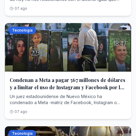
07 ago
Tecnología
Condenan a Meta a pagar 567 millones de dólares
y a limitar el uso de Instagram y Facebook por los
adolescentes
Un juez estadounidense de Nuevo México ha
condenado a Meta -matriz de Facebook, Instagram o
WhatsApp- a pagar 567 millones de dólares a un fondo
07 ago
para la salud mental de los adolescentes; además, la ha
ordenado realizar cambios en el funcionamiento de sus
redes sociales para proteger a los menores del estado y
evitar que puedan volverse adictos a ellas. Con esta
Tecnología