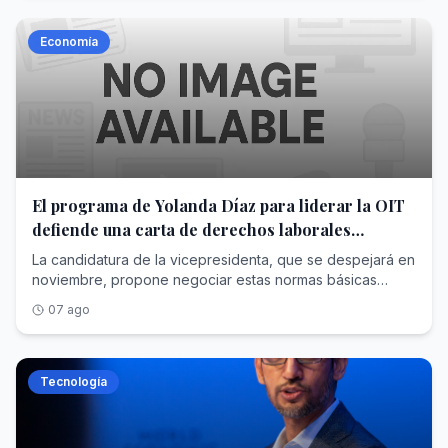
Economía
El programa de Yolanda Díaz para liderar la OIT
defiende una carta de derechos laborales
mínimos para todos los países
La candidatura de la vicepresidenta, que se despejará en
noviembre, propone negociar estas normas básicas
universales desde el diálogo entre gobiernos, empresas
07 ago
y trabajadores
Tecnología