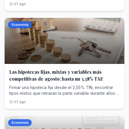
universales desde el diálogo entre gobiernos, empresas
07 ago
y trabajadores
Economía
Las hipotecas fijas, mixtas y variables más
competitivas de agosto: hasta un 3,58% TAE
Firmar una hipoteca fija desde el 2,55% TIN, encontrar tipos mixtos que retrasan la parte variable durante años o atarte al euríbor con un diferencial ajustado son tres caminos abiertos este mes de agosto en entidades como Ibercaja, Banco Sabadell o Kutxabank. Eso sí: debes tener en cuenta que detrás de casi cada uno de esos tipos hay condiciones de vinculación (nómina, seguros, planes de pensiones) que conviene leer con calma antes de decidir. El momento ayuda a comparar con la cabeza fría. El euríbor a doce meses cerró julio con una media del 2,855% , y el Banco Central Europeo mantuvo los tipos en su reunión del 23 de julio, con la facilidad de depósito en el 2,25%. Con el índice estabilizado tras meses de bajadas, la banca ha vuelto a competir por captar hipotecas, y eso se nota en los tipos fijos y en los diferenciales de las variables. Quédate con una idea antes de entrar en materia: el tipo que anuncia el banco suele ser el TIN, pero lo que te dice cuánto cuesta de verdad el préstamo cada año es la TAE , porque suma comisiones y productos vinculados. Y en las mixtas y variables hay un segundo dato que pesa tanto como el tipo: cuántos años pagas a un precio conocido antes de que entre en juego el euríbor. Ibercaja ( 3,49% TAE ), Banca March ( 3,01% TAE ), Banco Sabadell ( 3,58% TAE ), Cajamar ( 3,44% TAE ) y CaixaBank ( 4,26% TAE ) son las cinco opciones a tipo fijo de esta comparativa, la vía para quien prefiere pagar siempre la misma cuota, sin sobresaltos, durante toda la vida del préstamo. Ibercaja pone el tipo fijo más bajo de esta comparativa: un 2,55% TIN que no cambia en toda la vida del préstamo, con una TAE del 3,49% a 25 años . Es el punto de partida más ajustado para quien busca una cuota inamovible y el número más bajo de salida. Ese tipo sale a cuenta si centralizas tu vida financiera en el banco: la bonificación máxima pide domiciliar una nómina de al menos 2.500 euros , una tarjeta con uso mínimo, tres recibos, seguros de hogar y de vida y una aportación mensual de 75 euros a un fondo. Cuantos menos requisitos cumplas, más sube el tipo. En Banca March, el TIN del 2,65% y la TAE del 3,01% casi se tocan , y esa es la TAE más ajustada de las cinco fijas: apenas hay distancia entre el tipo del anuncio y el coste real, porque no carga comisión de apertura. El plazo llega hasta 30 años. Está pensada para importes altos, con un préstamo que parte de un mínimo desde los 150.000 euros . Para acceder a sus condiciones pide domiciliar ingresos recurrentes desde 4.000 euros al mes en su cuenta digital y contratar seguros de vida y de hogar, así que encaja sobre todo con quien financia una compra elevada. Banco Sabadell reparte su bonificación por tramos, y esa es su particularidad: no es todo o nada. Su hipoteca fija se firma con un 2,75% TIN y una TAE del 3,58% a 30 años , sin comisión de apertura, y el tipo baja según cuántos productos sumes: nómina, seguro de hogar, seguro de vida o seguro de protección de pagos. Esa mecánica escalonada encaja con quien no puede o no quiere cumplir todas las vinculaciones a la vez , porque cada producto que añades rebaja un poco el tipo sin obligarte al paquete completo. Conviene tener presente que aplica comisión por amortización anticipada solo durante los primeros años. Cajamar añade un requisito que no verás en las demás: para acceder a su mejor tipo hay que hacerse socio de la entidad, con una aportación de unos 61 euros. A cambio ofrece un 2,85% TIN y una TAE del 3,44% a 30 años , sin comisión de apertura. Además de la condición de socio, la bonificación completa pide domiciliar la nómina y contratar seguros, y está orientada a unidades familiares con ingresos por encima de los 4.000 euros al mes . Es una opción a estudiar para quien ya tiene o no le importa asumir esa relación con el banco. CaixaBank firma la TAE más alta de las cinco, un 4,26% con un 2,85% TIN a 30 años, pero también es la que más margen deja para rebajar el tipo por la vía de la vinculación: hasta un punto porcentual menos de TIN si combinas varios productos. Ese descuento de hasta el 1% se consigue sumando nómina, recibos, tarjeta, seguro de hogar, seguro de vida e incluso una alarma , y tampoco carga comisión de apertura. Encaja con quien está dispuesto a concentrar toda su relación bancaria en la entidad a cambio del mayor recorte. Las mixtas son el término medio: pagas un tipo fijo durante los primeros años y solo después la cuota pasa a depender del euríbor. Banco Sabadell ( 3,90% TAE ), Pibank ( 3,30% TAE ), Ibercaja ( 3,77% TAE ), Abanca ( 5,11% TAE ) y una segunda variante de Ibercaja con tramo fijo a diez años ( 3,45% TAE ) completan este apartado. Banco Sabadell arranca con el tipo de salida más bajo de las mixtas: un 1,80% TIN durante los tres primeros años. Es el tramo fijo más corto del grupo, así que la cuota pasa antes a moverse con el euríbor, al que después se suma un diferencial del 0,70%. La TAE queda en el 3,90% a 30 años. Encaja con quien apuesta a que el euríbor seguirá contenido dentro de tres años y prefiere pagar muy poco al principio. Como en su hipoteca fija, no cobra comisión de apertura y la bonificación del tipo se reparte por tramos según los productos que contrates. Pibank es la mixta con la TAE más baja de esta comparativa, un 3,30% , y lo consigue por la vía más limpia: sin comisiones de apertura, estudio o amortización y sin obligarte a domiciliar nómina ni contratar un paquete de productos, más allá de una cuenta y un seguro de daños. Ofrece un 1,99% TIN durante los cuatro primeros años. Se contrata al cien por cien online, financia hasta el 90% de la compra y llega a un plazo de 35 años, el más largo de este grupo. Es la puerta de entrada natural para quien huye de las vinculaciones y quiere calcular el coste sin letra pequeña añadida. Ibercaja estira el tramo fijo a cinco años con un 2,00% TIN, dos años más a precio cerrado que la de Sabadell. Pasado ese periodo, la cuota se calcula con el euríbor más un diferencial del 0,60%, y la TAE se sitúa en el 3,77% a 25 años . Como en su hipoteca fija, el mejor tipo llega cumpliendo su cuadro de vinculaciones: nómina desde 2.500 euros, tarjeta, tres recibos, seguros de hogar y vida y aportación mensual a un fondo. Interesa a quien quiere más años de tranquilidad antes de asomarse al índice. Abanca firma la TAE más alta de las mixtas, un 5,11% , con un 2,05% TIN durante los cinco primeros años. Su rasgo propio es que no carga ninguna comisión y que la bonificación se reparte entre varios productos vinculables, aplicándose sobre todo al diferencial a partir del sexto año, cuando empieza la parte variable. Ese diseño premia la vinculación justo cuando la cuota deja de ser fija , y no antes. Puede convenir a quien planea mantener la relación con el banco a largo plazo y prefiere suavizar el tramo variable más que el fijo. La segunda variante de Ibercaja alarga el tipo fijo hasta diez años, el tramo más largo de todas las mixtas, con un 2,10% TIN. A cambio de esa década a precio conocido, su TAE se queda en el 3,45% a 25 años , por debajo de la versión a cinco años de la propia entidad. Después de esos diez años, la cuota pasa al euríbor más un diferencial del 0,60% . Pide el mismo cuadro de vinculaciones que el resto de hipotecas de Ibercaja, y es la alternativa para quien quiere aplazar lo máximo posible la exposición al índice sin renunciar a un tipo de salida contenido. En las variables la cuota se mueve con el euríbor desde el principio, salvo un primer tramo con tipo fijo de arranque. Kutxabank ( 3,67% TAE ), Banco Sabadell ( 3,98% TAE ), COINC ( 3,29% TAE ), Bankinter ( 3,66% TAE ) y Unicaja ( 4,20% TAE ) son las cinco que cierran esta comparativa, y aquí el dato que más pesa a largo plazo es el diferencial que se suma al índice. Kutxabank baja el diferencial al mínimo del grupo para el largo plazo: euríbor más 0,49%, una vez pasado el primer año a un 1,96% TIN. Es el dato que más cuenta en una hipoteca que vas a pagar durante décadas, y se refleja en una TAE del 3,67% a 30 años . Ese diferencial bonificado pide domiciliar una nómina desde 3.000 euros , aportar a un plan de pensiones o EPSV y contratar su seguro de hogar; si dejas de cumplir alguna condición, el diferencial sube a partir del segundo año. Encaja con quien puede sostener esa vinculación de forma estable. Banco Sabadell ofrece el arranque más suave: un 1,50% TIN durante los doce primeros meses, el tipo de salida más bajo de las variables. Después, la cuota pasa al euríbor más un diferencial del 0,50%, con una TAE del 3,98% a 30 años . Ese primer año barato alivia el inicio, cuando más aprietan la mudanza y los gastos de entrada. Como en el resto de su gama, no cobra comisión de apertura y bonifica el tipo por tramos según los productos que sumes, sin exigir el paquete completo de golpe. COINC, la marca digital de Bankinter, es la variable con la TAE más baja de esta comparativa, un 3,29% , y la que menos te ata: sin comisiones y sin vinculación obligatoria. Parte de un 2,30% TIN el primer año y después aplica euríbor más 0,50%. Si quieres, puedes rebajar el diferencial en 0,40 puntos abriendo una cuenta , pero es opcional, no una condición para contratar. Es la elección para quien prioriza no atarse a nóminas ni seguros y prefiere gestionar todo online. Bankinter alarga el tramo inicial a precio fijo hasta 36 meses, tres años con un 2,30% TIN antes de que entre el euríbor más un diferencial del 0,50%. Es el arranque protegido más largo de las variables, y su TAE queda en el 3,66% a 30 años . Su tipo se bonifica con la cuenta nómina, un seguro de vida y un seguro multirriesgo de hogar ; si dejas de cumplir alguna de esas vinculaciones, el tipo sube de forma automática. Interesa a quien quiere tres años de cuota estable antes de exponerse al índice. Unicaja reserva su variable para nóminas a partir de 2.000 euros al mes, un umbral de entrada más asequible que el de otras entidades del grupo. Ofrece un 1,90% TIN el primer año y después euríbor má
07 ago
Economía