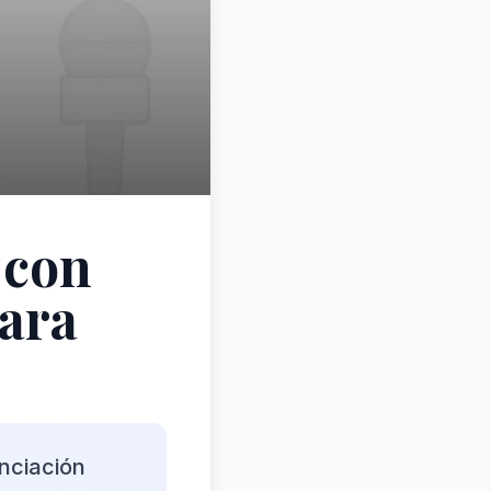
 con
para
nciación