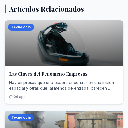
Artículos Relacionados
Tecnología
Las Claves del Fenómeno Empresas
Hay empresas que uno espera encontrar en una misión
espacial y otras que, al menos de entrada, parecen
pertenecer a otro mundo. Decathlon pertenece
06 ago
claramente al segundo grupo. La tenemos asociada al
deporte cotidiano, a productos accesibles y a soluciones
prácticas para gente que corre, nada, pedalea o se va al
monte el fin de semana. Y, sin embargo, su nombre se ha
Tecnología
colado en una conversación mucho más exigente: la de