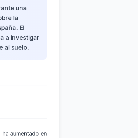
rante una
obre la
spaña. El
a a investigar
 al suelo.
ña ha aumentado en