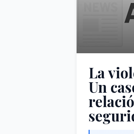
La viol
Un caso
relaci
seguri