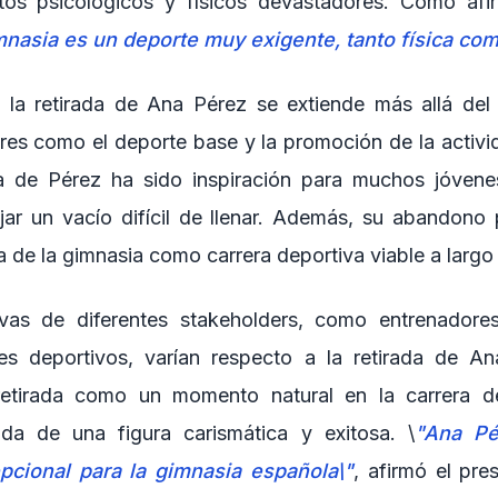
tos psicológicos y físicos devastadores. Como af
mnasia es un deporte muy exigente, tanto física c
 la retirada de Ana Pérez se extiende más allá del
res como el deporte base y la promoción de la activida
ra de Pérez ha sido inspiración para muchos jóvene
jar un vacío difícil de llenar. Además, su abandono p
 de la gimnasia como carrera deportiva viable a largo
ivas de diferentes stakeholders, como entrenador
tes deportivos, varían respecto a la retirada de An
etirada como un momento natural en la carrera de
ida de una figura carismática y exitosa. \
"Ana Pé
cional para la gimnasia española\"
, afirmó el pre