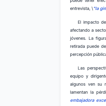
puede tener efec
entrevista, \
"la gi
El impacto de
afectando a secto
jóvenes. La figu
retirada puede de
percepción pública
Las perspect
equipo y dirigen
algunos ven su r
lamentan la pérd
embajadora excep