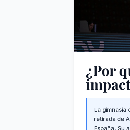
¿Por q
impact
La gimnasia 
retirada de 
España. Su a