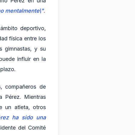
irmó Pérez en una
omo mentalmente\"
.
 ámbito deportivo,
d física entre los
s gimnastas, y su
uede influir en la
 plazo.
es, compañeros de
a Pérez. Mientras
 un atleta, otros
rez ha sido una
sidente del Comité