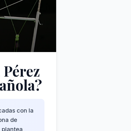
a Pérez
pañola?
cadas con la
ona de
 plantea