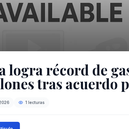
a logra récord de ga
llones tras acuerdo p
2026
1
lecturas
tículo