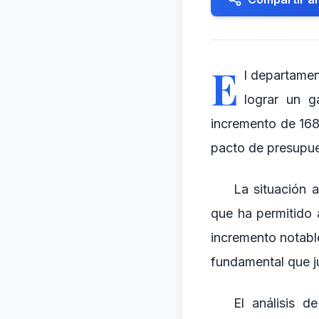
E
l departamen
lograr un g
incremento de 168
pacto de presupues
La situación 
que ha permitido 
incremento notabl
fundamental que ju
El análisis 