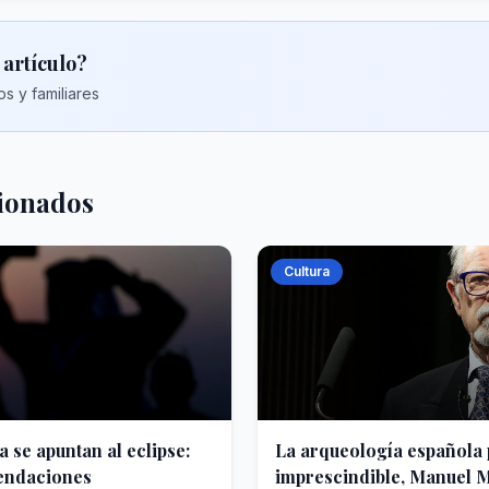
 artículo?
s y familiares
cionados
Cultura
a se apuntan al eclipse:
La arqueología española 
endaciones
imprescindible, Manuel 