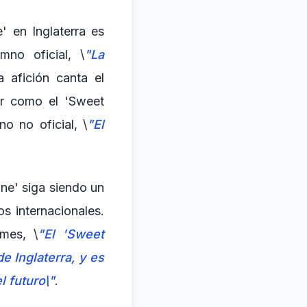
' en Inglaterra es
mno oficial, \
"La
 afición canta el
ar como el 'Sweet
no no oficial, \
"El
ine' siga siendo un
s internacionales.
mes, \
"El 'Sweet
e Inglaterra, y es
l futuro\"
.