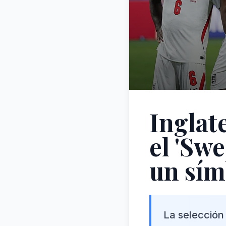
Inglat
el 'Swe
un sím
La selección