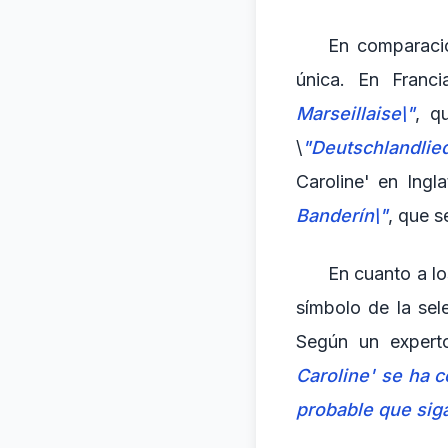
En comparació
única. En Franci
Marseillaise\"
, q
\
"Deutschlandlie
Caroline' en Ingl
Banderín\"
, que s
En cuanto a lo
símbolo de la sel
Según un experto
Caroline' se ha c
probable que siga