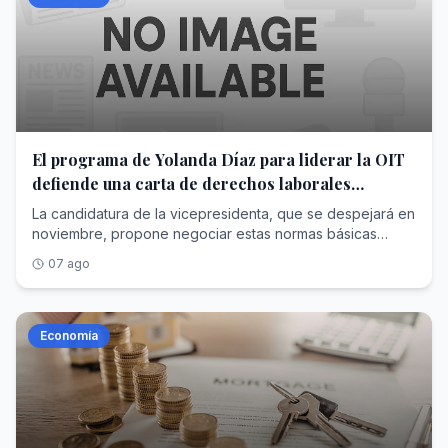
El programa de Yolanda Díaz para liderar la OIT
defiende una carta de derechos laborales
mínimos para todos los países
La candidatura de la vicepresidenta, que se despejará en
noviembre, propone negociar estas normas básicas
universales desde el diálogo entre gobiernos, empresas
07 ago
y trabajadores
Economía