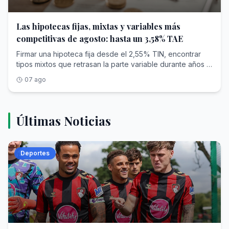
Las hipotecas fijas, mixtas y variables más
competitivas de agosto: hasta un 3,58% TAE
Firmar una hipoteca fija desde el 2,55% TIN, encontrar tipos mixtos que retrasan la parte variable durante años o atarte al euríbor con un diferencial ajustado son tres caminos abiertos este mes de agosto en entidades como Ibercaja, Banco Sabadell o Kutxabank. Eso sí: debes tener en cuenta que detrás de casi cada uno de esos tipos hay condiciones de vinculación (nómina, seguros, planes de pensiones) que conviene leer con calma antes de decidir. El momento ayuda a comparar con la cabeza fría. El euríbor a doce meses cerró julio con una media del 2,855% , y el Banco Central Europeo mantuvo los tipos en su reunión del 23 de julio, con la facilidad de depósito en el 2,25%. Con el índice estabilizado tras meses de bajadas, la banca ha vuelto a competir por captar hipotecas, y eso se nota en los tipos fijos y en los diferenciales de las variables. Quédate con una idea antes de entrar en materia: el tipo que anuncia el banco suele ser el TIN, pero lo que te dice cuánto cuesta de verdad el préstamo cada año es la TAE , porque suma comisiones y productos vinculados. Y en las mixtas y variables hay un segundo dato que pesa tanto como el tipo: cuántos años pagas a un precio conocido antes de que entre en juego el euríbor. Ibercaja ( 3,49% TAE ), Banca March ( 3,01% TAE ), Banco Sabadell ( 3,58% TAE ), Cajamar ( 3,44% TAE ) y CaixaBank ( 4,26% TAE ) son las cinco opciones a tipo fijo de esta comparativa, la vía para quien prefiere pagar siempre la misma cuota, sin sobresaltos, durante toda la vida del préstamo. Ibercaja pone el tipo fijo más bajo de esta comparativa: un 2,55% TIN que no cambia en toda la vida del préstamo, con una TAE del 3,49% a 25 años . Es el punto de partida más ajustado para quien busca una cuota inamovible y el número más bajo de salida. Ese tipo sale a cuenta si centralizas tu vida financiera en el banco: la bonificación máxima pide domiciliar una nómina de al menos 2.500 euros , una tarjeta con uso mínimo, tres recibos, seguros de hogar y de vida y una aportación mensual de 75 euros a un fondo. Cuantos menos requisitos cumplas, más sube el tipo. En Banca March, el TIN del 2,65% y la TAE del 3,01% casi se tocan , y esa es la TAE más ajustada de las cinco fijas: apenas hay distancia entre el tipo del anuncio y el coste real, porque no carga comisión de apertura. El plazo llega hasta 30 años. Está pensada para importes altos, con un préstamo que parte de un mínimo desde los 150.000 euros . Para acceder a sus condiciones pide domiciliar ingresos recurrentes desde 4.000 euros al mes en su cuenta digital y contratar seguros de vida y de hogar, así que encaja sobre todo con quien financia una compra elevada. Banco Sabadell reparte su bonificación por tramos, y esa es su particularidad: no es todo o nada. Su hipoteca fija se firma con un 2,75% TIN y una TAE del 3,58% a 30 años , sin comisión de apertura, y el tipo baja según cuántos productos sumes: nómina, seguro de hogar, seguro de vida o seguro de protección de pagos. Esa mecánica escalonada encaja con quien no puede o no quiere cumplir todas las vinculaciones a la vez , porque cada producto que añades rebaja un poco el tipo sin obligarte al paquete completo. Conviene tener presente que aplica comisión por amortización anticipada solo durante los primeros años. Cajamar añade un requisito que no verás en las demás: para acceder a su mejor tipo hay que hacerse socio de la entidad, con una aportación de unos 61 euros. A cambio ofrece un 2,85% TIN y una TAE del 3,44% a 30 años , sin comisión de apertura. Además de la condición de socio, la bonificación completa pide domiciliar la nómina y contratar seguros, y está orientada a unidades familiares con ingresos por encima de los 4.000 euros al mes . Es una opción a estudiar para quien ya tiene o no le importa asumir esa relación con el banco. CaixaBank firma la TAE más alta de las cinco, un 4,26% con un 2,85% TIN a 30 años, pero también es la que más margen deja para rebajar el tipo por la vía de la vinculación: hasta un punto porcentual menos de TIN si combinas varios productos. Ese descuento de hasta el 1% se consigue sumando nómina, recibos, tarjeta, seguro de hogar, seguro de vida e incluso una alarma , y tampoco carga comisión de apertura. Encaja con quien está dispuesto a concentrar toda su relación bancaria en la entidad a cambio del mayor recorte. Las mixtas son el término medio: pagas un tipo fijo durante los primeros años y solo después la cuota pasa a depender del euríbor. Banco Sabadell ( 3,90% TAE ), Pibank ( 3,30% TAE ), Ibercaja ( 3,77% TAE ), Abanca ( 5,11% TAE ) y una segunda variante de Ibercaja con tramo fijo a diez años ( 3,45% TAE ) completan este apartado. Banco Sabadell arranca con el tipo de salida más bajo de las mixtas: un 1,80% TIN durante los tres primeros años. Es el tramo fijo más corto del grupo, así que la cuota pasa antes a moverse con el euríbor, al que después se suma un diferencial del 0,70%. La TAE queda en el 3,90% a 30 años. Encaja con quien apuesta a que el euríbor seguirá contenido dentro de tres años y prefiere pagar muy poco al principio. Como en su hipoteca fija, no cobra comisión de apertura y la bonificación del tipo se reparte por tramos según los productos que contrates. Pibank es la mixta con la TAE más baja de esta comparativa, un 3,30% , y lo consigue por la vía más limpia: sin comisiones de apertura, estudio o amortización y sin obligarte a domiciliar nómina ni contratar un paquete de productos, más allá de una cuenta y un seguro de daños. Ofrece un 1,99% TIN durante los cuatro primeros años. Se contrata al cien por cien online, financia hasta el 90% de la compra y llega a un plazo de 35 años, el más largo de este grupo. Es la puerta de entrada natural para quien huye de las vinculaciones y quiere calcular el coste sin letra pequeña añadida. Ibercaja estira el tramo fijo a cinco años con un 2,00% TIN, dos años más a precio cerrado que la de Sabadell. Pasado ese periodo, la cuota se calcula con el euríbor más un diferencial del 0,60%, y la TAE se sitúa en el 3,77% a 25 años . Como en su hipoteca fija, el mejor tipo llega cumpliendo su cuadro de vinculaciones: nómina desde 2.500 euros, tarjeta, tres recibos, seguros de hogar y vida y aportación mensual a un fondo. Interesa a quien quiere más años de tranquilidad antes de asomarse al índice. Abanca firma la TAE más alta de las mixtas, un 5,11% , con un 2,05% TIN durante los cinco primeros años. Su rasgo propio es que no carga ninguna comisión y que la bonificación se reparte entre varios productos vinculables, aplicándose sobre todo al diferencial a partir del sexto año, cuando empieza la parte variable. Ese diseño premia la vinculación justo cuando la cuota deja de ser fija , y no antes. Puede convenir a quien planea mantener la relación con el banco a largo plazo y prefiere suavizar el tramo variable más que el fijo. La segunda variante de Ibercaja alarga el tipo fijo hasta diez años, el tramo más largo de todas las mixtas, con un 2,10% TIN. A cambio de esa década a precio conocido, su TAE se queda en el 3,45% a 25 años , por debajo de la versión a cinco años de la propia entidad. Después de esos diez años, la cuota pasa al euríbor más un diferencial del 0,60% . Pide el mismo cuadro de vinculaciones que el resto de hipotecas de Ibercaja, y es la alternativa para quien quiere aplazar lo máximo posible la exposición al índice sin renunciar a un tipo de salida contenido. En las variables la cuota se mueve con el euríbor desde el principio, salvo un primer tramo con tipo fijo de arranque. Kutxabank ( 3,67% TAE ), Banco Sabadell ( 3,98% TAE ), COINC ( 3,29% TAE ), Bankinter ( 3,66% TAE ) y Unicaja ( 4,20% TAE ) son las cinco que cierran esta comparativa, y aquí el dato que más pesa a largo plazo es el diferencial que se suma al índice. Kutxabank baja el diferencial al mínimo del grupo para el largo plazo: euríbor más 0,49%, una vez pasado el primer año a un 1,96% TIN. Es el dato que más cuenta en una hipoteca que vas a pagar durante décadas, y se refleja en una TAE del 3,67% a 30 años . Ese diferencial bonificado pide domiciliar una nómina desde 3.000 euros , aportar a un plan de pensiones o EPSV y contratar su seguro de hogar; si dejas de cumplir alguna condición, el diferencial sube a partir del segundo año. Encaja con quien puede sostener esa vinculación de forma estable. Banco Sabadell ofrece el arranque más suave: un 1,50% TIN durante los doce primeros meses, el tipo de salida más bajo de las variables. Después, la cuota pasa al euríbor más un diferencial del 0,50%, con una TAE del 3,98% a 30 años . Ese primer año barato alivia el inicio, cuando más aprietan la mudanza y los gastos de entrada. Como en el resto de su gama, no cobra comisión de apertura y bonifica el tipo por tramos según los productos que sumes, sin exigir el paquete completo de golpe. COINC, la marca digital de Bankinter, es la variable con la TAE más baja de esta comparativa, un 3,29% , y la que menos te ata: sin comisiones y sin vinculación obligatoria. Parte de un 2,30% TIN el primer año y después aplica euríbor más 0,50%. Si quieres, puedes rebajar el diferencial en 0,40 puntos abriendo una cuenta , pero es opcional, no una condición para contratar. Es la elección para quien prioriza no atarse a nóminas ni seguros y prefiere gestionar todo online. Bankinter alarga el tramo inicial a precio fijo hasta 36 meses, tres años con un 2,30% TIN antes de que entre el euríbor más un diferencial del 0,50%. Es el arranque protegido más largo de las variables, y su TAE queda en el 3,66% a 30 años . Su tipo se bonifica con la cuenta nómina, un seguro de vida y un seguro multirriesgo de hogar ; si dejas de cumplir alguna de esas vinculaciones, el tipo sube de forma automática. Interesa a quien quiere tres años de cuota estable antes de exponerse al índice. Unicaja reserva su variable para nóminas a partir de 2.000 euros al mes, un umbral de entrada más asequible que el de otras entidades del grupo. Ofrece un 1,90% TIN el primer año y después euríbor má
07 ago
Últimas Noticias
Deportes