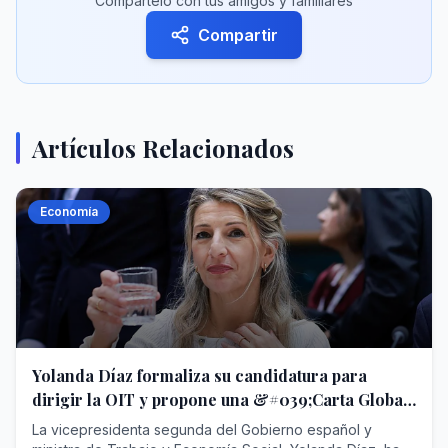
Compártelo con tus amigos y familiares
Compartir
Artículos Relacionados
Economía
Yolanda Díaz formaliza su candidatura para
dirigir la OIT y propone una &#039;Carta Global
de Derechos Laborales&#039;
La vicepresidenta segunda del Gobierno español y