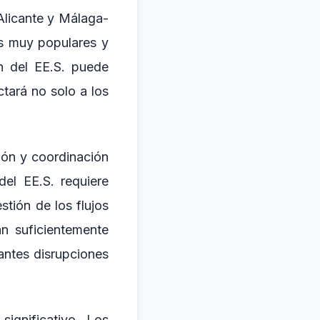
Alicante y Málaga-
os muy populares y
n del EE.S. puede
tará no solo a los
ión y coordinación
del EE.S. requiere
tión de los flujos
n suficientemente
antes disrupciones
significativo. Los