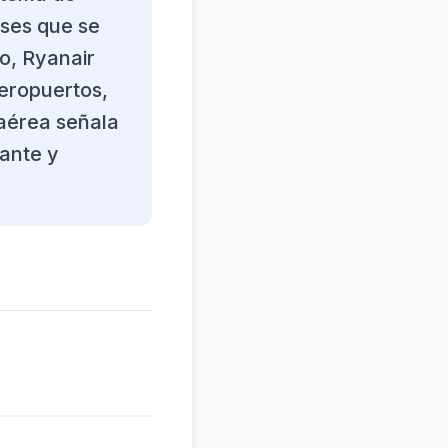
íses que se
o, Ryanair
eropuertos,
aérea señala
cante y