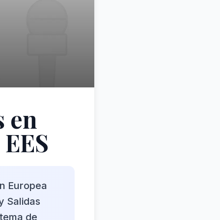
s en
a EES
ión Europea
y Salidas
istema de