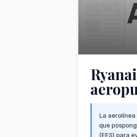
Ryanai
aeropu
La aerolínea
que posponga
(EES) para ev