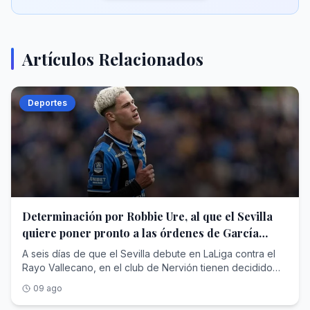
Artículos Relacionados
Deportes
Determinación por Robbie Ure, al que el Sevilla
quiere poner pronto a las órdenes de García
Plaza pese a las dificultades
A seis días de que el Sevilla debute en LaLiga contra el
Rayo Vallecano, en el club de Nervión tienen decidido
echar el resto y hacer los esfuerzos que sean necesarios
09 ago
para dotar a Luis García Plaza de varias de las piezas que
urgen en su plantel, enfocados sobre todo en el