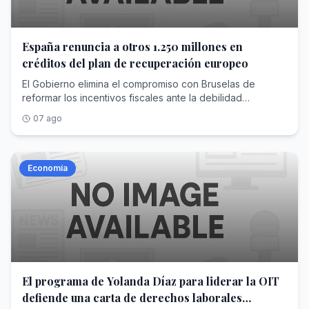
de una especie de programa estratégico, que consta de
seis páginas y en el que ambos expresan sus
principales... <a
href="https://www.abc.es/economia/yolanda-diaz-
España renuncia a otros 1.250 millones en
formaliza-candidatura-dirigir-oit-propone-
créditos del plan de recuperación europeo
20260807195444-nt.html">Ver Más</a>
El Gobierno elimina el compromiso con Bruselas de
reformar los incentivos fiscales ante la debilidad
parlamentaria que le impide modificarlos
07 ago
Economía
El programa de Yolanda Díaz para liderar la OIT
defiende una carta de derechos laborales