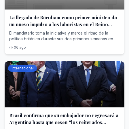
La llegada de Burnham como primer ministro da
un nuevo impulso a los laboristas en el Reino
Unido
El mandatario toma la iniciativa y marca el ritmo de la
política británica durante sus dos primeras semanas en el
poder
06 ago
Internacional
Brasil confirma que su embajador no regresará a
Argentina hasta que cesen “los reiterados