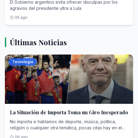
insultos y agresiones” de Milei
El Gobierno argentino evita ofrecer disculpas por los
agravios del presidente ultra a Lula
05 ago
Últimas Noticias
Tecnología
La Situación de Importa Toma un Giro Inesperado
No importa si hablamos de deporte, música, política,
religión o cualquier otra temática, pocas citas hay en el
mundo capaces de generar el nivel de expectación de
06 ago