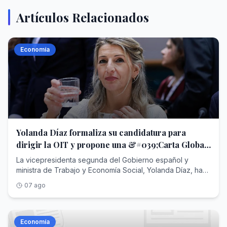
Artículos Relacionados
Economía
Yolanda Díaz formaliza su candidatura para
dirigir la OIT y propone una &#039;Carta Global
de Derechos Laborales&#039;
La vicepresidenta segunda del Gobierno español y
ministra de Trabajo y Economía Social, Yolanda Díaz, ha
formalizado su candidatura para optar a la dirección
07 ago
general de la Organización Internacional del Trabajo
(OIT) , según ha adelantado este viernes el diario Cinco
Días y ha confirmado Europa Press. La candidatura de
Díaz para dirigir la OIT, que fue anunciada por Moncloa
Economía