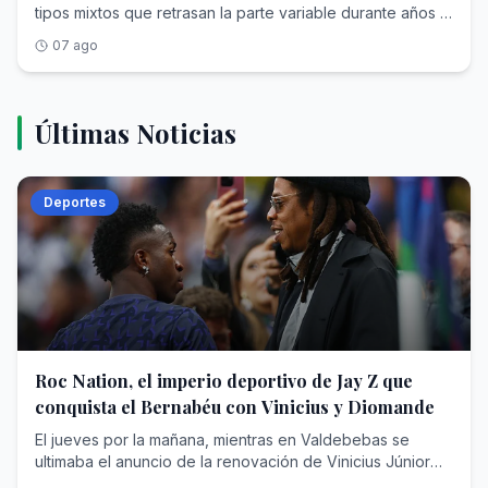
07 ago
Últimas Noticias
Deportes
Roc Nation, el imperio deportivo de Jay Z que
conquista el Bernabéu con Vinicius y Diomande
El jueves por la mañana, mientras en Valdebebas se ultimaba el anuncio de la renovación de Vinicius Júnior hasta el 30 de junio de 2032, un monovolumen negro abandonaba la concentración del RB Leipzig en Saalfelden (Austria) camino del aeropuerto. Dentro viajaba Yan Diomande , diecinueve años, rumbo a Madrid para cerrar un traspaso cifrado en unos 125 millones de euros fijos que, con las variables, podría escalar hasta los 140 y convertirse en el más caro de la historia del club blanco, por encima de los que se pagaron por Cristiano Ronaldo, Bellingham o Hazard. En apenas veinticuatro horas, el Real Madrid anunciaba el blindaje de su estrella y su nuevo fichaje récord.Dos operaciones, dos contratos de más de seis años y una sola autoría. Porque detrás de la nueva ficha de Vinicius —en torno a los 24 millones de euros brutos por temporada— y detrás del extremo marfileño que eligió el Bernabéu pese al cortejo del PSG y del Liverpool está la misma empresa: Roc Nation Sports , la agencia fundada por el rapero y magnate Shawn 'Jay-Z' Carter. Nunca una compañía nacida del hip hop había acumulado tanto poder en el vestuario más institucional del fútbol mundial.Para entender cómo un sello discográfico de Nueva York ha terminado condicionando el presente y el futuro deportivo del club de las quince Copas de Europa hay que recorrer trece años de estrategia empresarial: una venta forzosa en la NBA, un beisbolista arrebatado al agente más temido de América, un sueño brasileño frustrado que acabó resolviéndose comprando una agencia entera y un desembarco europeo que ha concluido donde concluyen todas las conquistas del fútbol: en Chamartín.Jay-Z: De Brooklyn a las grandes estrellasAntes de toparse con Florentino Pérez, Shawn Corey Carter (Brooklyn, 1969) ya había negociado con medio mundo. Criado en las viviendas sociales de Marcy Houses, fundó en 1995 su propio sello, Roc-A-Fella Records, porque ninguna discográfica quiso ficharle; en 2007 vendió su marca de ropa Rocawear por 204 millones de dólares; y en abril de 2008 creó Roc Nation , en alianza con el gigante de conciertos Live Nation, que puso sobre la mesa un contrato inicial de unos 150 millones. Aquello nació como discográfica y hoy es un conglomerado de representación de artistas y deportistas, editorial, cine y televisión, filantropía y moda. Forbes lo consagró en 2019 como el primer rapero milmillonario de la historia y hoy estima su fortuna entre los 2.500 y los 2.800 millones de dólares, un patrimonio en el que la música es ya casi una anécdota frente a operaciones como la firma del contrato con la NFL para producir el espectáculo del descanso de la Super Bowl.Durante un tiempo, el rapero tuvo una participación en los Brooklyn Nets que llegó a su fin en abril de 2013. La normativa de la NBA y de su sindicato de jugadores prohíbe que un propietario de franquicia ejerza a la vez de agente, de modo que Jay-Z tuvo que desprenderse de su parte de la franquicia neoyorquina, adquirida en 2004 por cerca de un millón de dólares: un paquete minúsculo, inferior al 1% y valorado en unos 350.000 dólares, pero de enorme carga simbólica, porque el rapero había sido el rostro de la mudanza de la franquicia de Nueva Jersey a Brooklyn y hasta había intervenido en el diseño de su identidad visual. Vendió para poder sentarse al otro lado de la mesa. En alianza con la agencia CAA (Creative Artists Agency)—con la que rompió relaciones años después— , su primera adquisición fue un golpe de efecto: Robinson Canó , jugador de los Yankees, abandonó a Scott Boras —el agente más temido del béisbol— para firmar con el sello del rapero. Meses después, Canó rubricaba con los Seattle Mariners un contrato de 240 millones de dólares y diez años, uno de los mayores de la historia de las Grandes Ligas. Le siguieron Kevin Durant (NBA)—cliente insignia de aquella primera época, antes de fundar años más tarde su propia firma—, Skylar Diggins (WNBA), Victor Cruz (NFL) o Geno Smith.El planteamiento era una enmienda a la totalidad del oficio. Frente a la vieja escuela europea del agente intermediario —el modelo de Jorge Mendes, que según Forbes ha llegado a manejar más de 950 millones de dólares en contratos activos con comisiones superiores a los 95—, Roc Nation importó la lógica del entretenimiento americano: gestión 360 grados, marca personal, moda, contenido audiovisual e impacto social. La adquisición de TFMHay un nombre que sobrevuela toda esta historia y que nunca llegó a formar parte de la agencia: Neymar . Cuando Roc Nation Sports echó a andar en 2013, ya se rumoreaba que fichar al entonces astro del Santos figuraba entre las máximas prioridades del rapero, que soñaba con convertirlo en el emblema global de su desembarco en el fútbol. No sucedió jamás. Una década después, Jay-Z resolvió el desengaño con una jugada de manual americano: si no puedes comprar la fruta, compra el huerto.El 7 de julio de 2023, Roc Nation Sports International anunció la adquisición de TFM Agency , la agencia de Sao Paulo que representaba a más de un centenar de futbolistas brasileños, rebautizada desde entonces como Roc Nation Sports Brazil. El importe quedó blindado bajo confidencialidad —se estima que fueron unos 450 millones de dólares—, pero el botín estaba en la cartera: Vinicius Júnior, Gabriel Martinelli y la siguiente hornada de perlas, con Endrick a la cabeza. De un plumazo, la nómina futbolística internacional de la casa se triplicó, de unos cuarenta a cerca de ciento veinte jugadores. «En términos de fútbol, Brasil es el centro de todo», proclamó Juan Perez —presidente de la división deportiva desde su nacimiento— al presentar la operación.Al frente quedó el hombre que lo había construido: Frederico Pena , fundador de TFM, que conservó acciones y asumió la presidencia de la filial brasileña junto a sus socios principales. Pena es el cazador de talento sudamericano por antonomasia: ató a Vinicius en su etapa de Flamengo, mucho antes del traspaso que lo llevó al Real Madrid en 2018, y repitió la fórmula con Endrick, amarrado antes de que el club blanco pagara al Palmeiras en torno a 60 millones por un chaval de dieciséis años. Jay-Z no persiguió la firma de Vinicius uno a uno, como persiguió en vano la de Neymar; adquirió directamente la sociedad que ya la custodiaba.La conquista del mercado europeoEl asalto al Viejo Continente tiene fecha y arquitecto. En septiembre de 2019, Roc Nation abrió oficina en Londres y puso al mando a Michael Yormark . La cartera europea creció a golpe de nombres: Kevin De Bruyne y Romelu Lukaku como buques insignia belgas, Axel Witsel, Jerome Boateng, Federico Dimarco, Tyrone Mings, los hermanos Reece y Lauren James o Marcus Rashford, captado en 2020. La propia agencia presume hoy de figurar entre las diez más importantes del fútbol mundial.El músculo americano completa el cuadro. En Estados Unidos, la casa gestiona a estrellas como LaMelo Ball en la NBA, el quarterback Kyler Murray o Saquon Barkley, campeón de la Super Bowl con Filadelfia. Según la última radiografía de Forbes sobre las agencias más valiosas de Norteamérica, Roc Nation Sports ocupa el séptimo puesto, con unos 2.140 millones de dólares en contratos deportivos activos bajo gestión, otros 510 millones en acuerdos extradeportivos , un techo de comisiones estimado en 218 millones y alrededor de 260 clientes. En España, sus hilos se cruzan en el Clásico: además de Vinicius y Endrick en el Real Madrid, representa a Marc Bernal, el prometedor mediocentro azulgrana que el Barcelona blindó hasta 2029 con una cláusula de 500 millones.Y en mayo de este año llegó el matiz que define la nueva era: los clubes ya no solo negocian contra Roc Nation; ahora también la contratan. La agencia, que ya promociona la marca de la Serie A italiana en Estados Unidos, anunció el pasado 14 de mayo una alianza estratégica con el Chelsea por la que asumirá el crecimiento de la marca del club londinense y su conexión con el público estadounidense, a caballo entre el fútbol, la música y la cultura pop, con camiseta de edición limitada firmada por DJ Khaled incluida. El cazador se ha hecho también guardabosques: la misma empresa que tensa a los clubes en los despachos es la que otros clubes pagan para seducir al aficionado del futuro.El colofón en el MadridY así se llega al verano de 2026, el de la doble exhibición de fuerza en Chamartín. La historia de Yan Diomande parece escrita para el modelo Roc Nation: hace apenas dos años jugaba en la academia DME de Daytona Beach, en Florida; el Leganés lo rescató para su filial, el Leipzig ejecutó su cláusula por 20 millones en julio de 2025 y el marfileño respondió con la mejor temporada de un debutante en la Bundesliga, doce goles y ocho asistencias, antes de brillar con Costa de Marfil en el Mundial. El chico de Abiyán, que creció idolatrando a Cristiano Ronaldo, eligió el Bernabéu. La renovación de Vinicius fue un pulso más largo y más áspero: más de dieciocho meses de tira y afloja en los que llegó a darse por imposible mientras la relación del brasileño con Xabi Alonso, despedido tras solo 34 partidos, siguiera condicionando el vestuario que ahora dirige José Mourinho . El club, fiel a su liturgia, mantuvo su cláusula intacta en los 1.000 millones. Y sobre la mesa planeó siempre la palanca perfecta: una supuesta oferta desde el fútbol saudí que hubiese cambiado el panorama deportivo.El madridismo reconocerá la escena. En 2013 y en 2016, Jorge Mendes protagonizó pulsos idénticos con Florentino Pérez para renovar a Cristiano Ronaldo con la exigencia de mantenerlo en la cima salarial del planeta —en la cual había ascendido Leo Messi— y la misma cláusula simbólica de 1.000 millones. Ha cambiado el acento del negociador —del portugués de Gestifute al inglés corporativo de Michael Yormark—, no la naturaleza del pulso. La diferencia principal, con respecto a 2016, es que Yormark ha conseguido lo que Mendes no pudo: Vinicius vestirá de blanco cobrando un salario que le satisface. Dos contratos hasta 2032,