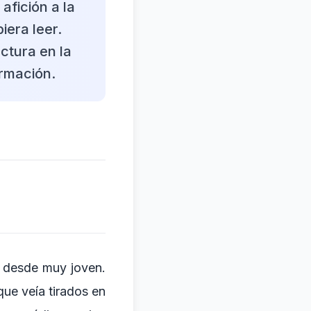
afición a la
iera leer.
ctura en la
ormación.
le desde muy joven.
que veía tirados en