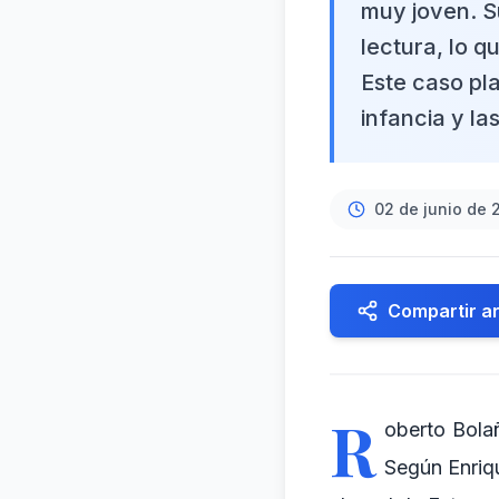
muy joven. Su
lectura, lo q
Este caso pla
infancia y la
02 de junio de 
Compartir ar
R
oberto Bolañ
Según Enriqu