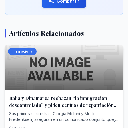
Compartir
Artículos Relacionados
Internacional
Italia y Dinamarca rechazan “la inmigración
descontrolada” y piden centros de repatriación
en terceros países
Sus primeras ministras, Giorgia Meloni y Mette
Frederiksen, aseguran en un comunicado conjunto que,
pese a sus diferencias políticas, les une su “deseo de
10 ago