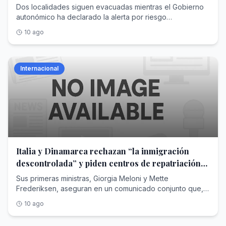
Dos localidades siguen evacuadas mientras el Gobierno
autonómico ha declarado la alerta por riesgo
meteorológico de incendios para los próximos días
10 ago
Internacional
Italia y Dinamarca rechazan “la inmigración
descontrolada” y piden centros de repatriación
en terceros países
Sus primeras ministras, Giorgia Meloni y Mette
Frederiksen, aseguran en un comunicado conjunto que,
pese a sus diferencias políticas, les une su “deseo de
10 ago
defender Europa”