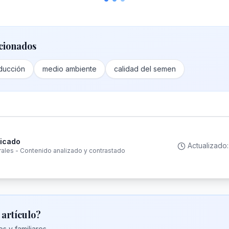
cionados
ducción
medio ambiente
calidad del semen
ficado
Actualizado
rales - Contenido analizado y contrastado
 artículo?
s y familiares