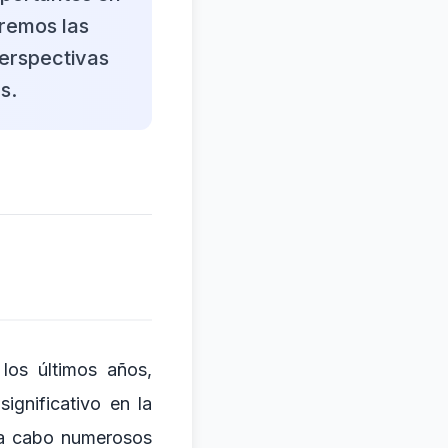
aremos las
perspectivas
s.
los últimos años,
gnificativo en la
o a cabo numerosos