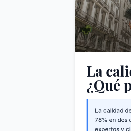
La cal
¿Qué p
La calidad d
78% en dos d
expertos y c