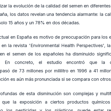
izar la evolución de la calidad del semen en diferente
aña, los datos revelan una tendencia alarmante: la ca
solo 15 años y un 78% en dos décadas.
actual en España es motivo de preocupación para los 
 en la revista 'Environmental Health Perspectives', l
en el semen de los españoles ha disminuido signific
s. En concreto, el estudio encontró que la c
asó de 73 millones por mililitro en 1996 a 41 millone
ución es aún más pronunciada si se compara con otros
ofundas de esta disminución son complejas y multif
n que la exposición a ciertos productos químicos
o los pesticidas y los plásticos, puede estar r