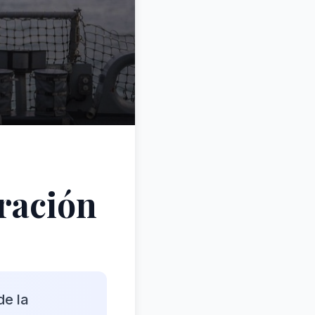
eración
de la