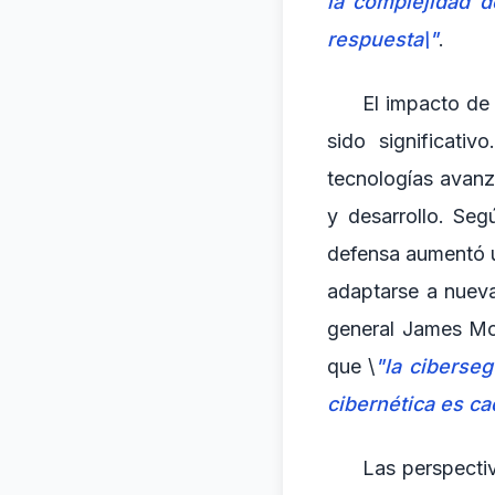
la complejidad d
respuesta\"
.
El impacto de 
sido significati
tecnologías avanza
y desarrollo. Seg
defensa aumentó 
adaptarse a nueva
general James McC
que \
"la ciberseg
cibernética es ca
Las perspectiv