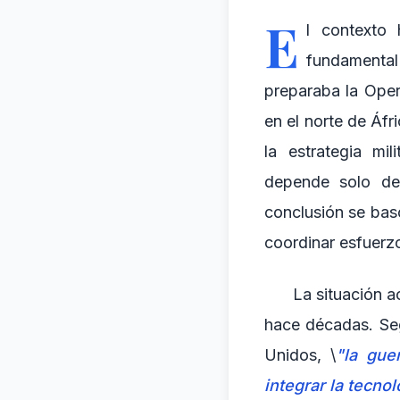
E
l contexto
fundamental 
preparaba la Ope
en el norte de Áfr
la estrategia mi
depende solo de 
conclusión se bas
coordinar esfuerzo
La situación ac
hace décadas. Seg
Unidos, \
"la gue
integrar la tecnol