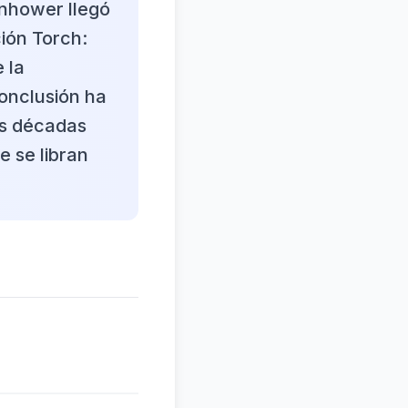
enhower llegó
ción Torch:
 la
conclusión ha
las décadas
e se libran