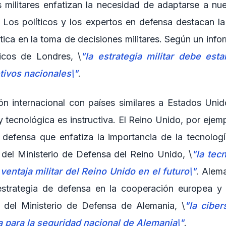
es militares enfatizan la necesidad de adaptarse a nu
 Los políticos y los expertos en defensa destacan la
ítica en la toma de decisiones militares. Según un infor
icos de Londres, \
"la estrategia militar debe esta
etivos nacionales\"
.
n internacional con países similares a Estados Uni
y tecnológica es instructiva. El Reino Unido, por ejem
 defensa que enfatiza la importancia de la tecnologí
del Ministerio de Defensa del Reino Unido, \
"la tec
ventaja militar del Reino Unido en el futuro\"
. Alema
strategia de defensa en la cooperación europea y l
 del Ministerio de Defensa de Alemania, \
"la cibe
a para la seguridad nacional de Alemania\"
.