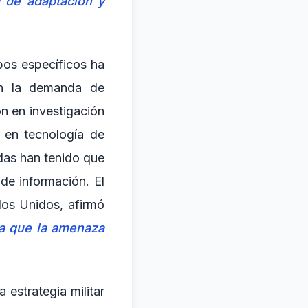
d de adaptación y
upos específicos ha
 en la demanda de
ón en investigación
n en tecnología de
as han tenido que
de información. El
dos Unidos, afirmó
 ya que la amenaza
 estrategia militar