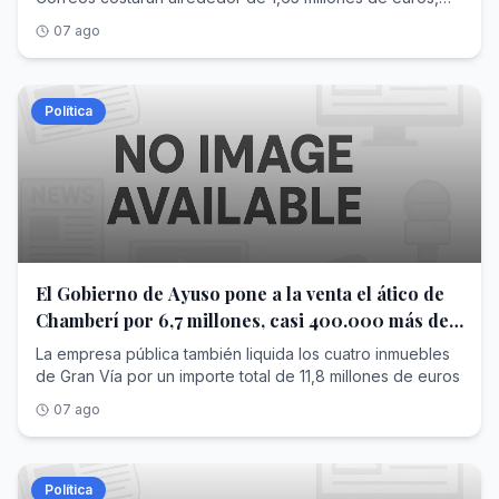
aunque el contrato tramitado ahora no adjudica esos
07 ago
trabajos, sino el diseño del proyecto por casi 60.000
euros
Política
El Gobierno de Ayuso pone a la venta el ático de
Chamberí por 6,7 millones, casi 400.000 más de
lo que pagó
La empresa pública también liquida los cuatro inmuebles
de Gran Vía por un importe total de 11,8 millones de euros
07 ago
Política