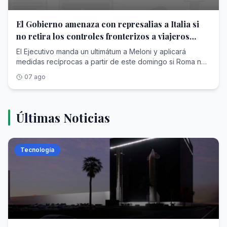
El Gobierno amenaza con represalias a Italia si
no retira los controles fronterizos a viajeros
procedentes de España
El Ejecutivo manda un ultimátum a Meloni y aplicará
medidas recíprocas a partir de este domingo si Roma no
acaba con las restricciones
07 ago
Últimas Noticias
Tecnología