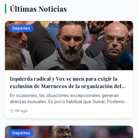
Últimas Noticias
Deportes
Izquierda radical y Vox se unen para exigir la
exclusión de Marruecos de la organización del
Mundial de 2030
En ocasiones, las situaciones excepcionales generan
alianzas inusuales. Es poco habitual que Sumar, Podemos
y Vox compartan la misma opinión acerca de una
06 ago
cuestión, aunque parecen haber encontrado un punto de
concordancia en la participación de Marruecos en la
organización del Mundial 2030 tras la crisis migratoria
sufrida en Ceuta. Por primera vez, coinciden: las tres
Deportes