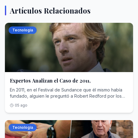
Artículos Relacionados
Tecnología
Expertos Analizan el Caso de 2011,
En 2011, en el Festival de Sundance que él mismo había
fundado, alguien le preguntó a Robert Redford por los
rumores de una secuela de 'El candidato' (que puedes
05 ago
ver en Movistar+). Contestó que la película ya había dado
lo que tenía que dar en su momento: "Hay algunas
películas que es mejor no rehacer". Y no se quedó ahí:
tenía la misma respuesta para dos clásicos más de su
Tecnología
filmografía, 'Dos hombres y un destino' y 'Tal como