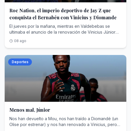
Roc Nation, el imperio deportivo de Jay Z que
conquista el Bernabéu con Vinicius y Diomande
El jueves por la mañana, mientras en Valdebebas se ultimaba el anuncio de la renovación de Vinicius Júnior hasta el 30 de junio de 2032, un monovolumen negro abandonaba la concentración del RB Leipzig en Saalfelden (Austria) camino del aeropuerto. Dentro viajaba Yan Diomande , diecinueve años, rumbo a Madrid para cerrar un traspaso cifrado en unos 125 millones de euros fijos que, con las variables, podría escalar hasta los 140 y convertirse en el más caro de la historia del club blanco, por encima de los que se pagaron por Cristiano Ronaldo, Bellingham o Hazard. En apenas veinticuatro horas, el Real Madrid anunciaba el blindaje de su estrella y su nuevo fichaje récord.Dos operaciones, dos contratos de más de seis años y una sola autoría. Porque detrás de la nueva ficha de Vinicius —en torno a los 24 millones de euros brutos por temporada— y detrás del extremo marfileño que eligió el Bernabéu pese al cortejo del PSG y del Liverpool está la misma empresa: Roc Nation Sports , la agencia fundada por el rapero y magnate Shawn 'Jay-Z' Carter. Nunca una compañía nacida del hip hop había acumulado tanto poder en el vestuario más institucional del fútbol mundial.Para entender cómo un sello discográfico de Nueva York ha terminado condicionando el presente y el futuro deportivo del club de las quince Copas de Europa hay que recorrer trece años de estrategia empresarial: una venta forzosa en la NBA, un beisbolista arrebatado al agente más temido de América, un sueño brasileño frustrado que acabó resolviéndose comprando una agencia entera y un desembarco europeo que ha concluido donde concluyen todas las conquistas del fútbol: en Chamartín.Jay-Z: De Brooklyn a las grandes estrellasAntes de toparse con Florentino Pérez, Shawn Corey Carter (Brooklyn, 1969) ya había negociado con medio mundo. Criado en las viviendas sociales de Marcy Houses, fundó en 1995 su propio sello, Roc-A-Fella Records, porque ninguna discográfica quiso ficharle; en 2007 vendió su marca de ropa Rocawear por 204 millones de dólares; y en abril de 2008 creó Roc Nation , en alianza con el gigante de conciertos Live Nation, que puso sobre la mesa un contrato inicial de unos 150 millones. Aquello nació como discográfica y hoy es un conglomerado de representación de artistas y deportistas, editorial, cine y televisión, filantropía y moda. Forbes lo consagró en 2019 como el primer rapero milmillonario de la historia y hoy estima su fortuna entre los 2.500 y los 2.800 millones de dólares, un patrimonio en el que la música es ya casi una anécdota frente a operaciones como la firma del contrato con la NFL para producir el espectáculo del descanso de la Super Bowl.Durante un tiempo, el rapero tuvo una participación en los Brooklyn Nets que llegó a su fin en abril de 2013. La normativa de la NBA y de su sindicato de jugadores prohíbe que un propietario de franquicia ejerza a la vez de agente, de modo que Jay-Z tuvo que desprenderse de su parte de la franquicia neoyorquina, adquirida en 2004 por cerca de un millón de dólares: un paquete minúsculo, inferior al 1% y valorado en unos 350.000 dólares, pero de enorme carga simbólica, porque el rapero había sido el rostro de la mudanza de la franquicia de Nueva Jersey a Brooklyn y hasta había intervenido en el diseño de su identidad visual. Vendió para poder sentarse al otro lado de la mesa. En alianza con la agencia CAA (Creative Artists Agency)—con la que rompió relaciones años después— , su primera adquisición fue un golpe de efecto: Robinson Canó , jugador de los Yankees, abandonó a Scott Boras —el agente más temido del béisbol— para firmar con el sello del rapero. Meses después, Canó rubricaba con los Seattle Mariners un contrato de 240 millones de dólares y diez años, uno de los mayores de la historia de las Grandes Ligas. Le siguieron Kevin Durant (NBA)—cliente insignia de aquella primera época, antes de fundar años más tarde su propia firma—, Skylar Diggins (WNBA), Victor Cruz (NFL) o Geno Smith.El planteamiento era una enmienda a la totalidad del oficio. Frente a la vieja escuela europea del agente intermediario —el modelo de Jorge Mendes, que según Forbes ha llegado a manejar más de 950 millones de dólares en contratos activos con comisiones superiores a los 95—, Roc Nation importó la lógica del entretenimiento americano: gestión 360 grados, marca personal, moda, contenido audiovisual e impacto social. La adquisición de TFMHay un nombre que sobrevuela toda esta historia y que nunca llegó a formar parte de la agencia: Neymar . Cuando Roc Nation Sports echó a andar en 2013, ya se rumoreaba que fichar al entonces astro del Santos figuraba entre las máximas prioridades del rapero, que soñaba con convertirlo en el emblema global de su desembarco en el fútbol. No sucedió jamás. Una década después, Jay-Z resolvió el desengaño con una jugada de manual americano: si no puedes comprar la fruta, compra el huerto.El 7 de julio de 2023, Roc Nation Sports International anunció la adquisición de TFM Agency , la agencia de Sao Paulo que representaba a más de un centenar de futbolistas brasileños, rebautizada desde entonces como Roc Nation Sports Brazil. El importe quedó blindado bajo confidencialidad —se estima que fueron unos 450 millones de dólares—, pero el botín estaba en la cartera: Vinicius Júnior, Gabriel Martinelli y la siguiente hornada de perlas, con Endrick a la cabeza. De un plumazo, la nómina futbolística internacional de la casa se triplicó, de unos cuarenta a cerca de ciento veinte jugadores. «En términos de fútbol, Brasil es el centro de todo», proclamó Juan Perez —presidente de la división deportiva desde su nacimiento— al presentar la operación.Al frente quedó el hombre que lo había construido: Frederico Pena , fundador de TFM, que conservó acciones y asumió la presidencia de la filial brasileña junto a sus socios principales. Pena es el cazador de talento sudamericano por antonomasia: ató a Vinicius en su etapa de Flamengo, mucho antes del traspaso que lo llevó al Real Madrid en 2018, y repitió la fórmula con Endrick, amarrado antes de que el club blanco pagara al Palmeiras en torno a 60 millones por un chaval de dieciséis años. Jay-Z no persiguió la firma de Vinicius uno a uno, como persiguió en vano la de Neymar; adquirió directamente la sociedad que ya la custodiaba.La conquista del mercado europeoEl asalto al Viejo Continente tiene fecha y arquitecto. En septiembre de 2019, Roc Nation abrió oficina en Londres y puso al mando a Michael Yormark . La cartera europea creció a golpe de nombres: Kevin De Bruyne y Romelu Lukaku como buques insignia belgas, Axel Witsel, Jerome Boateng, Federico Dimarco, Tyrone Mings, los hermanos Reece y Lauren James o Marcus Rashford, captado en 2020. La propia agencia presume hoy de figurar entre las diez más importantes del fútbol mundial.El músculo americano completa el cuadro. En Estados Unidos, la casa gestiona a estrellas como LaMelo Ball en la NBA, el quarterback Kyler Murray o Saquon Barkley, campeón de la Super Bowl con Filadelfia. Según la última radiografía de Forbes sobre las agencias más valiosas de Norteamérica, Roc Nation Sports ocupa el séptimo puesto, con unos 2.140 millones de dólares en contratos deportivos activos bajo gestión, otros 510 millones en acuerdos extradeportivos , un techo de comisiones estimado en 218 millones y alrededor de 260 clientes. En España, sus hilos se cruzan en el Clásico: además de Vinicius y Endrick en el Real Madrid, representa a Marc Bernal, el prometedor mediocentro azulgrana que el Barcelona blindó hasta 2029 con una cláusula de 500 millones.Y en mayo de este año llegó el matiz que define la nueva era: los clubes ya no solo negocian contra Roc Nation; ahora también la contratan. La agencia, que ya promociona la marca de la Serie A italiana en Estados Unidos, anunció el pasado 14 de mayo una alianza estratégica con el Chelsea por la que asumirá el crecimiento de la marca del club londinense y su conexión con el público estadounidense, a caballo entre el fútbol, la música y la cultura pop, con camiseta de edición limitada firmada por DJ Khaled incluida. El cazador se ha hecho también guardabosques: la misma empresa que tensa a los clubes en los despachos es la que otros clubes pagan para seducir al aficionado del futuro.El colofón en el MadridY así se llega al verano de 2026, el de la doble exhibición de fuerza en Chamartín. La historia de Yan Diomande parece escrita para el modelo Roc Nation: hace apenas dos años jugaba en la academia DME de Daytona Beach, en Florida; el Leganés lo rescató para su filial, el Leipzig ejecutó su cláusula por 20 millones en julio de 2025 y el marfileño respondió con la mejor temporada de un debutante en la Bundesliga, doce goles y ocho asistencias, antes de brillar con Costa de Marfil en el Mundial. El chico de Abiyán, que creció idolatrando a Cristiano Ronaldo, eligió el Bernabéu. La renovación de Vinicius fue un pulso más largo y más áspero: más de dieciocho meses de tira y afloja en los que llegó a darse por imposible mientras la relación del brasileño con Xabi Alonso, despedido tras solo 34 partidos, siguiera condicionando el vestuario que ahora dirige José Mourinho . El club, fiel a su liturgia, mantuvo su cláusula intacta en los 1.000 millones. Y sobre la mesa planeó siempre la palanca perfecta: una supuesta oferta desde el fútbol saudí que hubiese cambiado el panorama deportivo.El madridismo reconocerá la escena. En 2013 y en 2016, Jorge Mendes protagonizó pulsos idénticos con Florentino Pérez para renovar a Cristiano Ronaldo con la exigencia de mantenerlo en la cima salarial del planeta —en la cual había ascendido Leo Messi— y la misma cláusula simbólica de 1.000 millones. Ha cambiado el acento del negociador —del portugués de Gestifute al inglés corporativo de Michael Yormark—, no la naturaleza del pulso. La diferencia principal, con respecto a 2016, es que Yormark ha conseguido lo que Mendes no pudo: Vinicius vestirá de blanco cobrando un salario que le satisface. Dos contratos hasta 2032,
08 ago
Deportes
Menos mal, Júnior
Nos han devuelto a Mou, nos han traído a Diomandé (un
Olise por estrenar) y nos han renovado a Vinicius, pero…
¡nos han dejado sin Rodri! Ni los milaneses en su soberbia