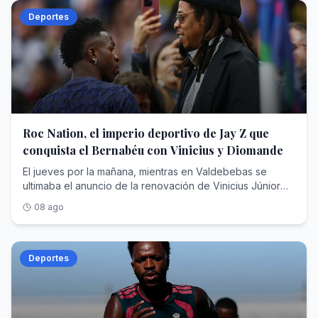
Deportes
Roc Nation, el imperio deportivo de Jay Z que
conquista el Bernabéu con Vinicius y Diomande
El jueves por la mañana, mientras en Valdebebas se ultimaba el anuncio de la renovación de Vinicius Júnior hasta el 30 de junio de 2032, un monovolumen negro abandonaba la concentración del RB Leipzig en Saalfelden (Austria) camino del aeropuerto. Dentro viajaba Yan Diomande , diecinueve años, rumbo a Madrid para cerrar un traspaso cifrado en unos 125 millones de euros fijos que, con las variables, podría escalar hasta los 140 y convertirse en el más caro de la historia del club blanco, por encima de los que se pagaron por Cristiano Ronaldo, Bellingham o Hazard. En apenas veinticuatro horas, el Real Madrid anunciaba el blindaje de su estrella y su nuevo fichaje récord.Dos operaciones, dos contratos de más de seis años y una sola autoría. Porque detrás de la nueva ficha de Vinicius —en torno a los 24 millones de euros brutos por temporada— y detrás del extremo marfileño que eligió el Bernabéu pese al cortejo del PSG y del Liverpool está la misma empresa: Roc Nation Sports , la agencia fundada por el rapero y magnate Shawn 'Jay-Z' Carter. Nunca una compañía nacida del hip hop había acumulado tanto poder en el vestuario más institucional del fútbol mundial.Para entender cómo un sello discográfico de Nueva York ha terminado condicionando el presente y el futuro deportivo del club de las quince Copas de Europa hay que recorrer trece años de estrategia empresarial: una venta forzosa en la NBA, un beisbolista arrebatado al agente más temido de América, un sueño brasileño frustrado que acabó resolviéndose comprando una agencia entera y un desembarco europeo que ha concluido donde concluyen todas las conquistas del fútbol: en Chamartín.Jay-Z: De Brooklyn a las grandes estrellasAntes de toparse con Florentino Pérez, Shawn Corey Carter (Brooklyn, 1969) ya había negociado con medio mundo. Criado en las viviendas sociales de Marcy Houses, fundó en 1995 su propio sello, Roc-A-Fella Records, porque ninguna discográfica quiso ficharle; en 2007 vendió su marca de ropa Rocawear por 204 millones de dólares; y en abril de 2008 creó Roc Nation , en alianza con el gigante de conciertos Live Nation, que puso sobre la mesa un contrato inicial de unos 150 millones. Aquello nació como discográfica y hoy es un conglomerado de representación de artistas y deportistas, editorial, cine y televisión, filantropía y moda. Forbes lo consagró en 2019 como el primer rapero milmillonario de la historia y hoy estima su fortuna entre los 2.500 y los 2.800 millones de dólares, un patrimonio en el que la música es ya casi una anécdota frente a operaciones como la firma del contrato con la NFL para producir el espectáculo del descanso de la Super Bowl.Durante un tiempo, el rapero tuvo una participación en los Brooklyn Nets que llegó a su fin en abril de 2013. La normativa de la NBA y de su sindicato de jugadores prohíbe que un propietario de franquicia ejerza a la vez de agente, de modo que Jay-Z tuvo que desprenderse de su parte de la franquicia neoyorquina, adquirida en 2004 por cerca de un millón de dólares: un paquete minúsculo, inferior al 1% y valorado en unos 350.000 dólares, pero de enorme carga simbólica, porque el rapero había sido el rostro de la mudanza de la franquicia de Nueva Jersey a Brooklyn y hasta había intervenido en el diseño de su identidad visual. Vendió para poder sentarse al otro lado de la mesa. En alianza con la agencia CAA (Creative Artists Agency)—con la que rompió relaciones años después— , su primera adquisición fue un golpe de efecto: Robinson Canó , jugador de los Yankees, abandonó a Scott Boras —el agente más temido del béisbol— para firmar con el sello del rapero. Meses después, Canó rubricaba con los Seattle Mariners un contrato de 240 millones de dólares y diez años, uno de los mayores de la historia de las Grandes Ligas. Le siguieron Kevin Durant (NBA)—cliente insignia de aquella primera época, antes de fundar años más tarde su propia firma—, Skylar Diggins (WNBA), Victor Cruz (NFL) o Geno Smith.El planteamiento era una enmienda a la totalidad del oficio. Frente a la vieja escuela europea del agente intermediario —el modelo de Jorge Mendes, que según Forbes ha llegado a manejar más de 950 millones de dólares en contratos activos con comisiones superiores a los 95—, Roc Nation importó la lógica del entretenimiento americano: gestión 360 grados, marca personal, moda, contenido audiovisual e impacto social. La adquisición de TFMHay un nombre que sobrevuela toda esta historia y que nunca llegó a formar parte de la agencia: Neymar . Cuando Roc Nation Sports echó a andar en 2013, ya se rumoreaba que fichar al entonces astro del Santos figuraba entre las máximas prioridades del rapero, que soñaba con convertirlo en el emblema global de su desembarco en el fútbol. No sucedió jamás. Una década después, Jay-Z resolvió el desengaño con una jugada de manual americano: si no puedes comprar la fruta, compra el huerto.El 7 de julio de 2023, Roc Nation Sports International anunció la adquisición de TFM Agency , la agencia de Sao Paulo que representaba a más de un centenar de futbolistas brasileños, rebautizada desde entonces como Roc Nation Sports Brazil. El importe quedó blindado bajo confidencialidad —se estima que fueron unos 450 millones de dólares—, pero el botín estaba en la cartera: Vinicius Júnior, Gabriel Martinelli y la siguiente hornada de perlas, con Endrick a la cabeza. De un plumazo, la nómina futbolística internacional de la casa se triplicó, de unos cuarenta a cerca de ciento veinte jugadores. «En términos de fútbol, Brasil es el centro de todo», proclamó Juan Perez —presidente de la división deportiva desde su nacimiento— al presentar la operación.Al frente quedó el hombre que lo había construido: Frederico Pena , fundador de TFM, que conservó acciones y asumió la presidencia de la filial brasileña junto a sus socios principales. Pena es el cazador de talento sudamericano por antonomasia: ató a Vinicius en su etapa de Flamengo, mucho antes del traspaso que lo llevó al Real Madrid en 2018, y repitió la fórmula con Endrick, amarrado antes de que el club blanco pagara al Palmeiras en torno a 60 millones por un chaval de dieciséis años. Jay-Z no persiguió la firma de Vinicius uno a uno, como persiguió en vano la de Neymar; adquirió directamente la sociedad que ya la custodiaba.La conquista del mercado europeoEl asalto al Viejo Continente tiene fecha y arquitecto. En septiembre de 2019, Roc Nation abrió oficina en Londres y puso al mando a Michael Yormark . La cartera europea creció a golpe de nombres: Kevin De Bruyne y Romelu Lukaku como buques insignia belgas, Axel Witsel, Jerome Boateng, Federico Dimarco, Tyrone Mings, los hermanos Reece y Lauren James o Marcus Rashford, captado en 2020. La propia agencia presume hoy de figurar entre las diez más importantes del fútbol mundial.El músculo americano completa el cuadro. En Estados Unidos, la casa gestiona a estrellas como LaMelo Ball en la NBA, el quarterback Kyler Murray o Saquon Barkley, campeón de la Super Bowl con Filadelfia. Según la última radiografía de Forbes sobre las agencias más valiosas de Norteamérica, Roc Nation Sports ocupa el séptimo puesto, con unos 2.140 millones de dólares en contratos deportivos activos bajo gestión, otros 510 millones en acuerdos extradeportivos , un techo de comisiones estimado en 218 millones y alrededor de 260 clientes. En España, sus hilos se cruzan en el Clásico: además de Vinicius y Endrick en el Real Madrid, representa a Marc Bernal, el prometedor mediocentro azulgrana que el Barcelona blindó hasta 2029 con una cláusula de 500 millones.Y en mayo de este año llegó el matiz que define la nueva era: los clubes ya no solo negocian contra Roc Nation; ahora también la contratan. La agencia, que ya promociona la marca de la Serie A italiana en Estados Unidos, anunció el pasado 14 de mayo una alianza estratégica con el Chelsea por la que asumirá el crecimiento de la marca del club londinense y su conexión con el público estadounidense, a caballo entre el fútbol, la música y la cultura pop, con camiseta de edición limitada firmada por DJ Khaled incluida. El cazador se ha hecho también guardabosques: la misma empresa que tensa a los clubes en los despachos es la que otros clubes pagan para seducir al aficionado del futuro.El colofón en el MadridY así se llega al verano de 2026, el de la doble exhibición de fuerza en Chamartín. La historia de Yan Diomande parece escrita para el modelo Roc Nation: hace apenas dos años jugaba en la academia DME de Daytona Beach, en Florida; el Leganés lo rescató para su filial, el Leipzig ejecutó su cláusula por 20 millones en julio de 2025 y el marfileño respondió con la mejor temporada de un debutante en la Bundesliga, doce goles y ocho asistencias, antes de brillar con Costa de Marfil en el Mundial. El chico de Abiyán, que creció idolatrando a Cristiano Ronaldo, eligió el Bernabéu. La renovación de Vinicius fue un pulso más largo y más áspero: más de dieciocho meses de tira y afloja en los que llegó a darse por imposible mientras la relación del brasileño con Xabi Alonso, despedido tras solo 34 partidos, siguiera condicionando el vestuario que ahora dirige José Mourinho . El club, fiel a su liturgia, mantuvo su cláusula intacta en los 1.000 millones. Y sobre la mesa planeó siempre la palanca perfecta: una supuesta oferta desde el fútbol saudí que hubiese cambiado el panorama deportivo.El madridismo reconocerá la escena. En 2013 y en 2016, Jorge Mendes protagonizó pulsos idénticos con Florentino Pérez para renovar a Cristiano Ronaldo con la exigencia de mantenerlo en la cima salarial del planeta —en la cual había ascendido Leo Messi— y la misma cláusula simbólica de 1.000 millones. Ha cambiado el acento del negociador —del portugués de Gestifute al inglés corporativo de Michael Yormark—, no la naturaleza del pulso. La diferencia principal, con respecto a 2016, es que Yormark ha conseguido lo que Mendes no pudo: Vinicius vestirá de blanco cobrando un salario que le satisface. Dos contratos hasta 2032,
08 ago
Deportes