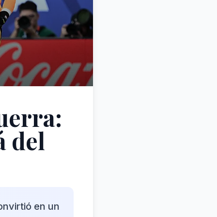
uerra:
á del
onvirtió en un