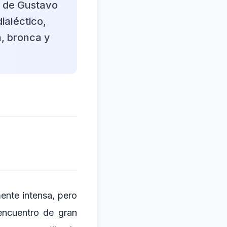
n de Gustavo
dialéctico,
a, bronca y
mente intensa, pero
encuentro de gran