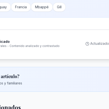
guay
Francia
Mbappé
Gill
ficado
Actualizado
rales - Contenido analizado y contrastado
 artículo?
s y familiares
cionados