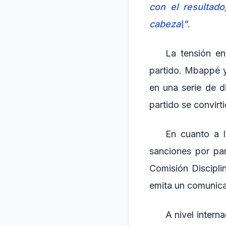
con el resultado
cabeza\"
.
La tensión en
partido. Mbappé y
en una serie de d
partido se convirti
En cuanto a l
sanciones por par
Comisión Discipli
emita un comunicad
A nivel intern