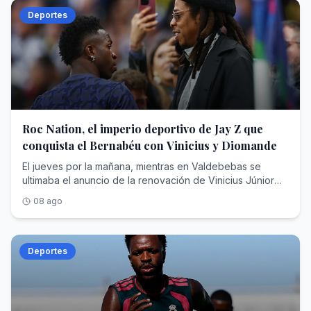
Deportes
Roc Nation, el imperio deportivo de Jay Z que
conquista el Bernabéu con Vinicius y Diomande
El jueves por la mañana, mientras en Valdebebas se ultimaba el anuncio de la renovación de Vinicius Júnior hasta el 30 de junio de 2032, un monovolumen negro abandonaba la concentración del RB Leipzig en Saalfelden (Austria) camino del aeropuerto. Dentro viajaba Yan Diomande , diecinueve años, rumbo a Madrid para cerrar un traspaso cifrado en unos 125 millones de euros fijos que, con las variables, podría escalar hasta los 140 y convertirse en el más caro de la historia del club blanco, por encima de los que se pagaron por Cristiano Ronaldo, Bellingham o Hazard. En apenas veinticuatro horas, el Real Madrid anunciaba el blindaje de su estrella y su nuevo fichaje récord.Dos operaciones, dos contratos de más de seis años y una sola autoría. Porque detrás de la nueva ficha de Vinicius —en torno a los 24 millones de euros brutos por temporada— y detrás del extremo marfileño que eligió el Bernabéu pese al cortejo del PSG y del Liverpool está la misma empresa: Roc Nation Sports , la agencia fundada por el rapero y magnate Shawn 'Jay-Z' Carter. Nunca una compañía nacida del hip hop había acumulado tanto poder en el vestuario más institucional del fútbol mundial.Para entender cómo un sello discográfico de Nueva York ha terminado condicionando el presente y el futuro deportivo del club de las quince Copas de Europa hay que recorrer trece años de estrategia empresarial: una venta forzosa en la NBA, un beisbolista arrebatado al agente más temido de América, un sueño brasileño frustrado que acabó resolviéndose comprando una agencia entera y un desembarco europeo que ha concluido donde concluyen todas las conquistas del fútbol: en Chamartín.Jay-Z: De Brooklyn a las grandes estrellasAntes de toparse con Florentino Pérez, Shawn Corey Carter (Brooklyn, 1969) ya había negociado con medio mundo. Criado en las viviendas sociales de Marcy Houses, fundó en 1995 su propio sello, Roc-A-Fella Records, porque ninguna discográfica quiso ficharle; en 2007 vendió su marca de ropa Rocawear por 204 millones de dólares; y en abril de 2008 creó Roc Nation , en alianza con el gigante de conciertos Live Nation, que puso sobre la mesa un contrato inicial de unos 150 millones. Aquello nació como discográfica y hoy es un conglomerado de representación de artistas y deportistas, editorial, cine y televisión, filantropía y moda. Forbes lo consagró en 2019 como el primer rapero milmillonario de la historia y hoy estima su fortuna entre los 2.500 y los 2.800 millones de dólares, un patrimonio en el que la música es ya casi una anécdota frente a operaciones como la firma del contrato con la NFL para producir el espectáculo del descanso de la Super Bowl.Durante un tiempo, el rapero tuvo una participación en los Brooklyn Nets que llegó a su fin en abril de 2013. La normativa de la NBA y de su sindicato de jugadores prohíbe que un propietario de franquicia ejerza a la vez de agente, de modo que Jay-Z tuvo que desprenderse de su parte de la franquicia neoyorquina, adquirida en 2004 por cerca de un millón de dólares: un paquete minúsculo, inferior al 1% y valorado en unos 350.000 dólares, pero de enorme carga simbólica, porque el rapero había sido el rostro de la mudanza de la franquicia de Nueva Jersey a Brooklyn y hasta había intervenido en el diseño de su identidad visual. Vendió para poder sentarse al otro lado de la mesa. En alianza con la agencia CAA (Creative Artists Agency)—con la que rompió relaciones años después— , su primera adquisición fue un golpe de efecto: Robinson Canó , jugador de los Yankees, abandonó a Scott Boras —el agente más temido del béisbol— para firmar con el sello del rapero. Meses después, Canó rubricaba con los Seattle Mariners un contrato de 240 millones de dólares y diez años, uno de los mayores de la historia de las Grandes Ligas. Le siguieron Kevin Durant (NBA)—cliente insignia de aquella primera época, antes de fundar años más tarde su propia firma—, Skylar Diggins (WNBA), Victor Cruz (NFL) o Geno Smith.El planteamiento era una enmienda a la totalidad del oficio. Frente a la vieja escuela europea del agente intermediario —el modelo de Jorge Mendes, que según Forbes ha llegado a manejar más de 950 millones de dólares en contratos activos con comisiones superiores a los 95—, Roc Nation importó la lógica del entretenimiento americano: gestión 360 grados, marca personal, moda, contenido audiovisual e impacto social. La adquisición de TFMHay un nombre que sobrevuela toda esta historia y que nunca llegó a formar parte de la agencia: Neymar . Cuando Roc Nation Sports echó a andar en 2013, ya se rumoreaba que fichar al entonces astro del Santos figuraba entre las máximas prioridades del rapero, que soñaba con convertirlo en el emblema global de su desembarco en el fútbol. No sucedió jamás. Una década después, Jay-Z resolvió el desengaño con una jugada de manual americano: si no puedes comprar la fruta, compra el huerto.El 7 de julio de 2023, Roc Nation Sports International anunció la adquisición de TFM Agency , la agencia de Sao Paulo que representaba a más de un centenar de futbolistas brasileños, rebautizada desde entonces como Roc Nation Sports Brazil. El importe quedó blindado bajo confidencialidad —se estima que fueron unos 450 millones de dólares—, pero el botín estaba en la cartera: Vinicius Júnior, Gabriel Martinelli y la siguiente hornada de perlas, con Endrick a la cabeza. De un plumazo, la nómina futbolística internacional de la casa se triplicó, de unos cuarenta a cerca de ciento veinte jugadores. «En términos de fútbol, Brasil es el centro de todo», proclamó Juan Perez —presidente de la división deportiva desde su nacimiento— al presentar la operación.Al frente quedó el hombre que lo había construido: Frederico Pena , fundador de TFM, que conservó acciones y asumió la presidencia de la filial brasileña junto a sus socios principales. Pena es el cazador de talento sudamericano por antonomasia: ató a Vinicius en su etapa de Flamengo, mucho antes del traspaso que lo llevó al Real Madrid en 2018, y repitió la fórmula con Endrick, amarrado antes de que el club blanco pagara al Palmeiras en torno a 60 millones por un chaval de dieciséis años. Jay-Z no persiguió la firma de Vinicius uno a uno, como persiguió en vano la de Neymar; adquirió directamente la sociedad que ya la custodiaba.La conquista del mercado europeoEl asalto al Viejo Continente tiene fecha y arquitecto. En septiembre de 2019, Roc Nation abrió oficina en Londres y puso al mando a Michael Yormark . La cartera europea creció a golpe de nombres: Kevin De Bruyne y Romelu Lukaku como buques insignia belgas, Axel Witsel, Jerome Boateng, Federico Dimarco, Tyrone Mings, los hermanos Reece y Lauren James o Marcus Rashford, captado en 2020. La propia agencia presume hoy de figurar entre las diez más importantes del fútbol mundial.El músculo americano completa el cuadro. En Estados Unidos, la casa gestiona a estrellas como LaMelo Ball en la NBA, el quarterback Kyler Murray o Saquon Barkley, campeón de la Super Bowl con Filadelfia. Según la última radiografía de Forbes sobre las agencias más valiosas de Norteamérica, Roc Nation Sports ocupa el séptimo puesto, con unos 2.140 millones de dólares en contratos deportivos activos bajo gestión, otros 510 millones en acuerdos extradeportivos , un techo de comisiones estimado en 218 millones y alrededor de 260 clientes. En España, sus hilos se cruzan en el Clásico: además de Vinicius y Endrick en el Real Madrid, representa a Marc Bernal, el prometedor mediocentro azulgrana que el Barcelona blindó hasta 2029 con una cláusula de 500 millones.Y en mayo de este año llegó el matiz que define la nueva era: los clubes ya no solo negocian contra Roc Nation; ahora también la contratan. La agencia, que ya promociona la marca de la Serie A italiana en Estados Unidos, anunció el pasado 14 de mayo una alianza estratégica con el Chelsea por la que asumirá el crecimiento de la marca del club londinense y su conexión con el público estadounidense, a caballo entre el fútbol, la música y la cultura pop, con camiseta de edición limitada firmada por DJ Khaled incluida. El cazador se ha hecho también guardabosques: la misma empresa que tensa a los clubes en los despachos es la que otros clubes pagan para seducir al aficionado del futuro.El colofón en el MadridY así se llega al verano de 2026, el de la doble exhibición de fuerza en Chamartín. La historia de Yan Diomande parece escrita para el modelo Roc Nation: hace apenas dos años jugaba en la academia DME de Daytona Beach, en Florida; el Leganés lo rescató para su filial, el Leipzig ejecutó su cláusula por 20 millones en julio de 2025 y el marfileño respondió con la mejor temporada de un debutante en la Bundesliga, doce goles y ocho asistencias, antes de brillar con Costa de Marfil en el Mundial. El chico de Abiyán, que creció idolatrando a Cristiano Ronaldo, eligió el Bernabéu. La renovación de Vinicius fue un pulso más largo y más áspero: más de dieciocho meses de tira y afloja en los que llegó a darse por imposible mientras la relación del brasileño con Xabi Alonso, despedido tras solo 34 partidos, siguiera condicionando el vestuario que ahora dirige José Mourinho . El club, fiel a su liturgia, mantuvo su cláusula intacta en los 1.000 millones. Y sobre la mesa planeó siempre la palanca perfecta: una supuesta oferta desde el fútbol saudí que hubiese cambiado el panorama deportivo.El madridismo reconocerá la escena. En 2013 y en 2016, Jorge Mendes protagonizó pulsos idénticos con Florentino Pérez para renovar a Cristiano Ronaldo con la exigencia de mantenerlo en la cima salarial del planeta —en la cual había ascendido Leo Messi— y la misma cláusula simbólica de 1.000 millones. Ha cambiado el acento del negociador —del portugués de Gestifute al inglés corporativo de Michael Yormark—, no la naturaleza del pulso. La diferencia principal, con respecto a 2016, es que Yormark ha conseguido lo que Mendes no pudo: Vinicius vestirá de blanco cobrando un salario que le satisface. Dos contratos hasta 2032,
08 ago
Deportes