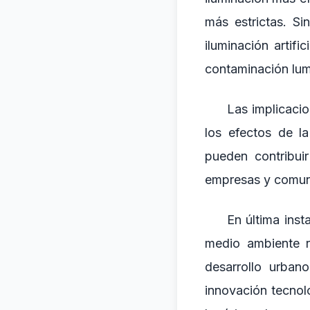
más estrictas. S
iluminación artifi
contaminación lum
Las implicacio
los efectos de l
pueden contribui
empresas y comunid
En última inst
medio ambiente r
desarrollo urban
innovación tecnol