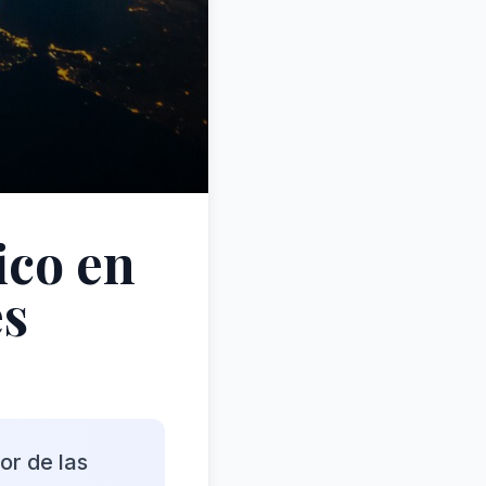
ico en
es
or de las