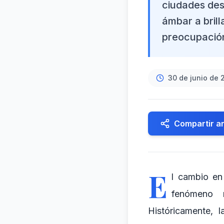
ciudades des
ámbar a bril
preocupación
30 de junio de 
Compartir ar
E
l cambio en
fenómeno 
Históricamente, 