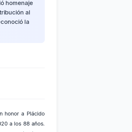
dió homenaje
ribución al
econoció la
n honor a Plácido
020 a los 88 años.