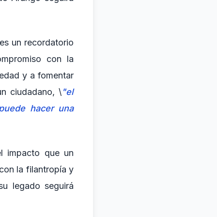
es un recordatorio
compromiso con la
iedad y a fomentar
un ciudadano, \
"el
puede hacer una
el impacto que un
on la filantropía y
su legado seguirá