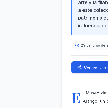
arte y la fil
a este colec
patrimonio cu
influencia de
29 de junio de 
Compartir ar
E
l Museo del
Arango, un 