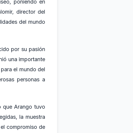
useo, poniendo en
omir, director del
alidades del mundo
cido por su pasión
unió una importante
n para el mundo del
erosas personas a
to que Arango tuvo
egidas, la muestra
do el compromiso de