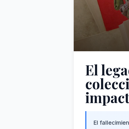
El leg
colecc
impact
El fallecimi