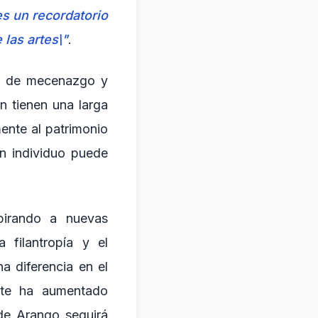
s un recordatorio
 las artes\"
.
ón de mecenazgo y
én tienen una larga
ente al patrimonio
n individuo puede
pirando a nuevas
filantropía y el
 diferencia en el
arte ha aumentado
 de Arango seguirá