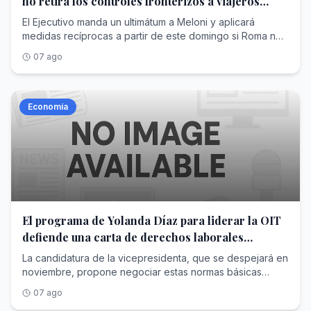
no retira los controles fronterizos a viajeros
deportivo y en lo institucional, que repercuten en una
procedentes de España
El Ejecutivo manda un ultimátum a Meloni y aplicará
mejor calidad de vida para millones de seres humanos
medidas recíprocas a partir de este domingo si Roma no
que practican nuestro querido deporte.En consecuencia,
acaba con las restricciones
en virtud de la proximidad del próximo Congreso de la
07 ago
FIFA, la Asociación que orgullosamente presido cree
firmemente y reafirma que el camino es seguir trabajando
bajo su liderazgo , a fin de poder continuar desarrollando
Economía
un futbol mejor y, aun, más inclusivo».
El programa de Yolanda Díaz para liderar la OIT
defiende una carta de derechos laborales
mínimos para todos los países
La candidatura de la vicepresidenta, que se despejará en
noviembre, propone negociar estas normas básicas
universales desde el diálogo entre gobiernos, empresas
07 ago
y trabajadores