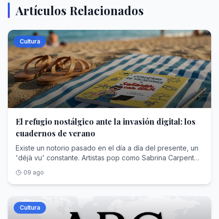
Artículos Relacionados
Cultura
El refugio nostálgico ante la invasión digital: los
cuadernos de verano
Existe un notorio pasado en el día a día del presente, un
'déjà vu' constante. Artistas pop como Sabrina Carpenter
personifican estéticas pasadas como las 'pin up girls' de
09 ago
los 50, Maggie O'Farrell escribe pensando en el
renacimiento inglés y las pantallas explotan las historias
de Jane Austen y las Brontë . Ante la sobreestimulación
frenética e inmortal que contagian las redes, buscamos la
Cultura
escapatoria en lo analógico, donde objetos físicos y