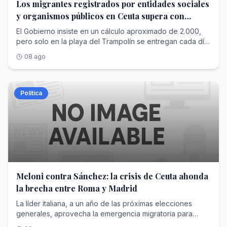
Los migrantes registrados por entidades sociales
y organismos públicos en Ceuta supera con
creces las cifras de Interior
El Gobierno insiste en un cálculo aproximado de 2.000,
pero solo en la playa del Trampolín se entregan cada día
más raciones para alimentar a los recién llegados
08 ago
Política
Meloni contra Sánchez: la crisis de Ceuta ahonda
la brecha entre Roma y Madrid
La líder italiana, a un año de las próximas elecciones
generales, aprovecha la emergencia migratoria para
reforzar su pulso europeo contra el presidente español