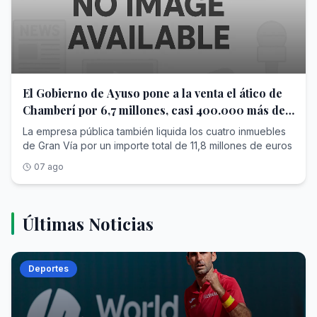
El Gobierno de Ayuso pone a la venta el ático de
Chamberí por 6,7 millones, casi 400.000 más de
lo que pagó
La empresa pública también liquida los cuatro inmuebles
de Gran Vía por un importe total de 11,8 millones de euros
07 ago
Últimas Noticias
Deportes