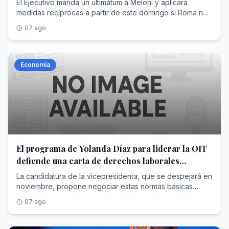
El Ejecutivo manda un ultimátum a Meloni y aplicará
medidas recíprocas a partir de este domingo si Roma no
acaba con las restricciones
07 ago
Economía
El programa de Yolanda Díaz para liderar la OIT
defiende una carta de derechos laborales
mínimos para todos los países
La candidatura de la vicepresidenta, que se despejará en
noviembre, propone negociar estas normas básicas
universales desde el diálogo entre gobiernos, empresas
07 ago
y trabajadores